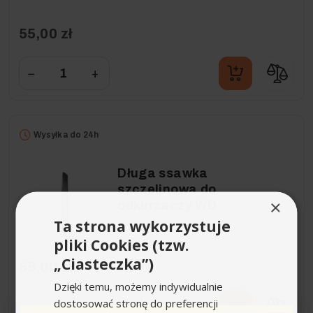
55,00 zł
−
+
Wysyłka do 24h
Długa ssawka
szczelinowa do
×
odkurzaczy WD
Ta strona wykorzystuje
pliki Cookies (tzw.
„Ciasteczka”)
55,00 zł
Dzięki temu, możemy indywidualnie
dostosować stronę do preferencji
−
+