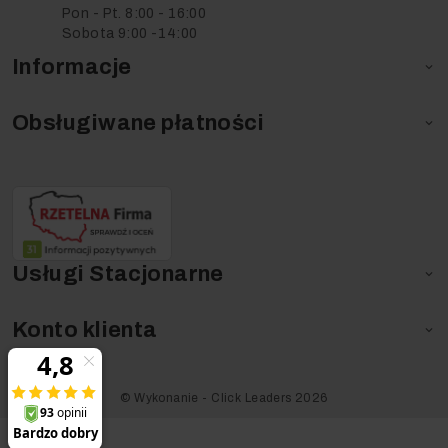
Pon - Pt. 8:00 - 16:00
Sobota 9:00 -14:00
Informacje

Obsługiwane płatności

Usługi Stacjonarne

Konto klienta

©️ Wykonanie - Click Leaders 2026