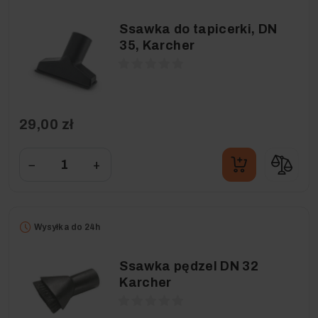
Ssawka do tapicerki, DN
35, Karcher
29,00 zł
−
+
Wysyłka do 24h
Ssawka pędzel DN 32
Karcher