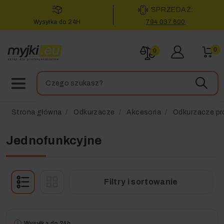
SPRZEDAŻ:
Wysyłka do 24H
794 037 600
0
0
Strona główna
Odkurzacze
Akcesoria
Odkurzacze pr
Jednofunkcyjne
Filtry i sortowanie
Wysyłka do 24h