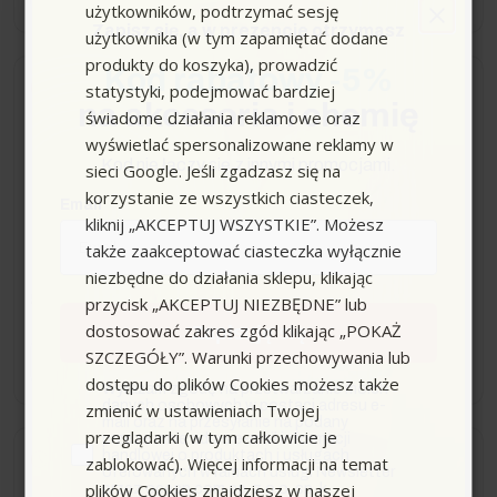
użytkowników, podtrzymać sesję
Zapisz się,
a w prezencie otrzymasz
użytkownika (w tym zapamiętać dodane
produkty do koszyka), prowadzić
Kod rabatowy -5%
statystyki, podejmować bardziej
Wysyłka do 24h
na akcesoria i chemię
świadome działania reklamowe oraz
wyświetlać spersonalizowane reklamy w
Kolanko DN 32 do T 7-
Kod nie łączy się z innymi promocjami.
sieci Google. Jeśli zgadzasz się na
17/1, Karcher
korzystanie ze wszystkich ciasteczek,
Email
kliknij „AKCEPTUJ WSZYSTKIE”. Możesz
także zaakceptować ciasteczka wyłącznie
niezbędne do działania sklepu, klikając
59,00 zł
przycisk „AKCEPTUJ NIEZBĘDNE” lub
dostosować zakres zgód klikając „POKAŻ
Zapisuję się
SZCZEGÓŁY”. Warunki przechowywania lub
−
+
dostępu do plików Cookies możesz także
zgoda
Wyrażam zgodę na przetwarzanie moich
danych osobowych w postaci adresu e-
zmienić w ustawieniach Twojej
mail oraz na przesyłanie na podany
przeglądarki (w tym całkowicie je
przeze mnie adres e-mail informacji
handlowej o produktach i usługach
Wysyłka do 24h
zablokować). Więcej informacji na temat
oferowanych w ramach usługi Newsletter
plików Cookies znajdziesz w naszej
przez ocean.com sp. z o.o. sp. k.