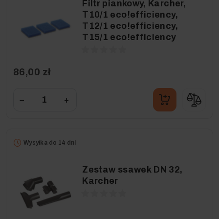
Filtr piankowy, Karcher,
T10/1 eco!efficiency,
T12/1 eco!efficiency,
T15/1 eco!efficiency
86,00 zł
−
+
Wysyłka do 14 dni
Zestaw ssawek DN 32,
Karcher