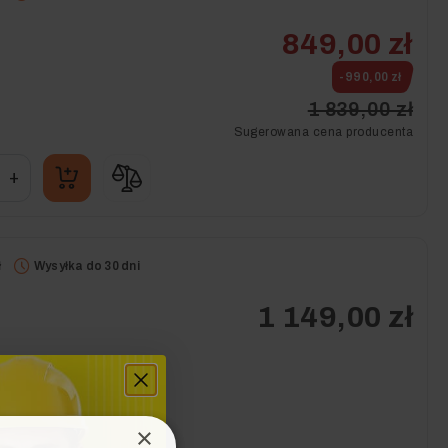
849,00 zł
-990,00 zł
1 839,00 zł
Sugerowana cena producenta
+
ł
Wysyłka do 30 dni
1 149,00 zł
×