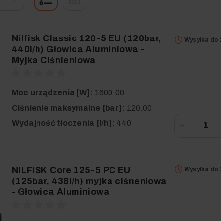
Nilfisk Classic 120-5 EU (120bar,
Wysyłka do 
440l/h) Głowica Aluminiowa -
Myjka Ciśnieniowa
Moc urządzenia [W]:
1600.00
Ciśnienie maksymalne [bar]:
120.00
Wydajność tłoczenia [l/h]:
440
−
NILFISK Core 125-5 PC EU
Wysyłka do 
(125bar, 438l/h) myjka ciśneniowa
- Głowica Aluminiowa