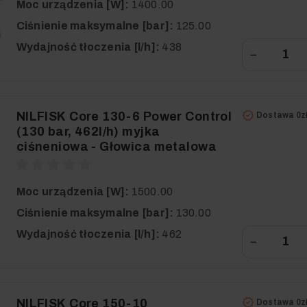
Moc urządzenia [W]:
1400.00
Ciśnienie maksymalne [bar]:
125.00
Wydajność tłoczenia [l/h]:
438
−
NILFISK Core 130-6 Power Control
Dostawa 0z
(130 bar, 462l/h) myjka
ciśneniowa - Głowica metalowa
Moc urządzenia [W]:
1500.00
Ciśnienie maksymalne [bar]:
130.00
Wydajność tłoczenia [l/h]:
462
−
NILFISK Core 150-10
Dostawa 0z