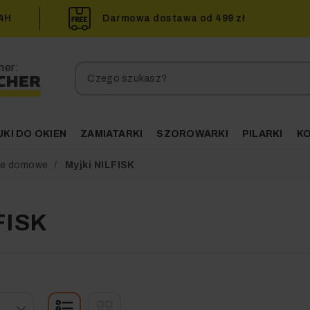
24H
Darmowa dostawa od 499 zł
ner:
JKI DO OKIEN
ZAMIATARKI
SZOROWARKI
PILARKI
K
owe domowe
Myjki NILFISK
FISK