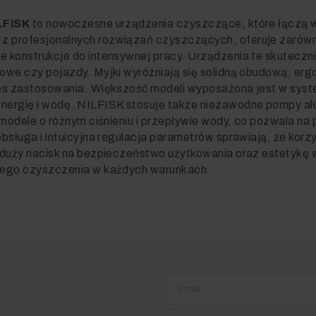
LFISK
to nowoczesne urządzenia czyszczące, które łączą w
a z profesjonalnych rozwiązań czyszczących, oferuje zaró
konstrukcje do intensywnej pracy. Urządzenia te skutecznie
owe czy pojazdy. Myjki wyróżniają się solidną obudową, er
es zastosowania. Większość modeli wyposażona jest w syst
ergię i wodę. NILFISK stosuje także niezawodne pompy alu
 modele o różnym ciśnieniu i przepływie wody, co pozwala n
bsługa i intuicyjna regulacja parametrów sprawiają, że kor
 duży nacisk na bezpieczeństwo użytkowania oraz estetykę 
nego czyszczenia w każdych warunkach.