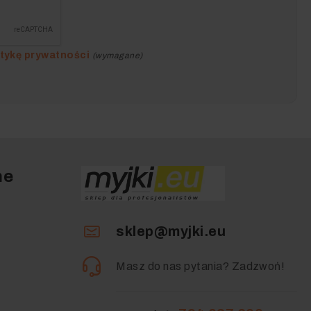
itykę prywatności
(wymagane)
ne
sklep@myjki.eu
Masz do nas pytania? Zadzwoń!