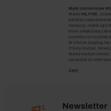
Myjki ciśnieniowe NI
Marka
NILFISK
, znan
bardziej zaawansowane 
elewacje, meble ogrod
które zwiększają zakr
pozwala oszczędzać en
W ofercie znajdują się
Prosty montaż, łatwa o
Marka kładzie również
narzędzia do efektyw
Newsletter