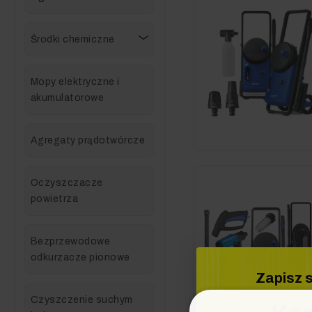
Środki chemiczne
Mopy elektryczne i
akumulatorowe
Agregaty prądotwórcze
Oczyszczacze
powietrza
Bezprzewodowe
odkurzacze pionowe
Zapisz s
Czyszczenie suchym