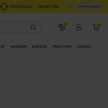
SPRZEDAŻ:
794 037 600
0
0
OSY
KOSIARKI
NOŻYCE
TRAKTORY
OGRÓD