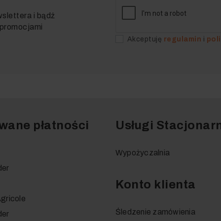
slettera i bądź
i promocjami
Akceptuję
regulamin
i
pol
wane płatności
Usługi Stacjonar
Wypożyczalnia
der
Konto klienta
gricole
Śledzenie zamówienia
der