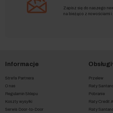
Zapisz się do naszego new
na bieżąco z nowościami 
Informacje
Obsługi
Strefa Partnera
Przelew
O nas
Raty Santan
Regulamin Sklepu
Pobranie
Koszty wysyłki
Raty Credit A
Serwis Door-to-Door
Raty Santan