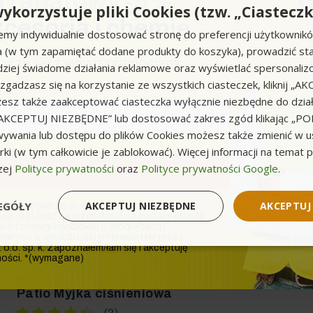
 rabatowy -5%
Wydajność tłoczenia [l/h]:
550
ykorzystuje pliki Cookies (tzw. „Ciasteczk
−
kcesoria i chemię
emy indywidualnie dostosować stronę do preferencji użytkownik
a (w tym zapamiętać dodane produkty do koszyka), prowadzić sta
łączy się z innymi promocjami.
iej świadome działania reklamowe oraz wyświetlać spersonali
NILFISK Premium 200-15 EU (3,3
Dostawa 0z
li zgadzasz się na korzystanie ze wszystkich ciasteczek, kliknij „A
kW, 200bar, 650l/h) Myjka
sz także zaakceptować ciasteczka wyłącznie niezbędne do działa
ciśnieniowa
k „AKCEPTUJ NIEZBĘDNE” lub dostosować zakres zgód klikając „
ywania lub dostępu do plików Cookies możesz także zmienić w u
Moc urządzenia [W]:
3300.00
ki (w tym całkowicie je zablokować). Więcej informacji na temat 
zej
Polityce prywatności
oraz
Polityce prywatności Google
.
Zapisuję się
Ciśnienie maksymalne [bar]:
200.00
Wydajność tłoczenia [l/h]:
650.000
−
EGÓŁY
AKCEPTUJ NIEZBĘDNE
AKCEPTUJ
na przetwarzanie moich danych osobowych
u e-mail oraz na przesyłanie na podany przeze
l informacji handlowej o produktach i
wanych w ramach usługi Newsletter przez
o.o. sp. k. Zapoznałem/łam się i akceptuję
ności. *(wymagane)
NILFISK PREMIUM 190-12 POWER
Dostawa 0z
(3,3 kW, 190bar, 650l/h) + szczotka
Patio Myjka ciśnieniowa
(2)