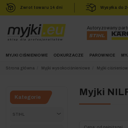
Zwrot towaru 14 dni
Wysyłka do 
Autoryzowany part
MYJKI CIŚNIENIOWE
ODKURZACZE
PAROWNICE
MY
Strona główna
Myjki wysokociśnieniowe
Myjki ciśnieni
Myjki NIL
Kategorie
STIHL
Cena: od najniższej