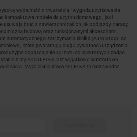
ysoką wydajność z trwałością i wygodą użytkowania.
wno kompaktowe modele do użytku domowego, jak i
 usuwają brud z nawierzchni takich jak podjazdy, tarasy,
gonomiczną budową oraz funkcjonalnymi akcesoriami,
em automatycznego zatrzymania silnika (Auto Stop), co
miniowe, które gwarantują długą żywotność urządzenia.
a precyzyjne dopasowanie sprzętu do konkretnych zadań.
zystanie z myjek NILFISK jest wyjątkowo komfortowe.
wykonania. Myjki ciśnieniowe NILFISK to niezawodne