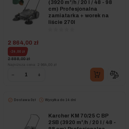
(3920 m²/h / 20 l / 48 - 98
cm) Profesjonalna
zamiatarka + worek na
liście 270l
2 864,00 zł
-24,00 zł
2 888,00 zł
Najniższa cena:
2 964,00 zł
−
+
Dostawa 0zł
Wysyłka do 14 dni
Karcher KM 70/25 C BP
2SB (3920 m²/h / 20 l / 48 -