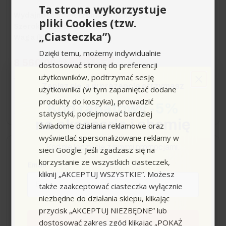
Ta strona wykorzystuje
Wydajność powierzchniowa [m2]:
3920
pliki Cookies (tzw.
Szerokość robocza [mm]:
48-98
„Ciasteczka”)
Waga (kg):
33,5
Dzięki temu, możemy indywidualnie
8 560,00 zł
-2 300,00 zł
dostosować stronę do preferencji
użytkowników, podtrzymać sesję
10 860,00 zł
Sugerowana cena producenta
Zapisz się,
a w prezencie otrzymasz
użytkownika (w tym zapamiętać dodane
produkty do koszyka), prowadzić
Kod rabatowy -5%
−
+
statystyki, podejmować bardziej
na akcesoria i chemię
świadome działania reklamowe oraz
wyświetlać spersonalizowane reklamy w
Kod nie łączy się z innymi promocjami.
sieci Google. Jeśli zgadzasz się na
Dostawa 0zł
Wysyłka do 24h
korzystanie ze wszystkich ciasteczek,
Email
kliknij „AKCEPTUJ WSZYSTKIE”. Możesz
Zamiatarka ręczna
także zaakceptować ciasteczka wyłącznie
Karcher KM 75/40 W Bp
niezbędne do działania sklepu, klikając
(3375 m²/h / 40 l / 55 - 75
przycisk „AKCEPTUJ NIEZBĘDNE” lub
cm) Profesjonalna
dostosować zakres zgód klikając „POKAŻ
Zapisuję się
zamiatarka z trakcją