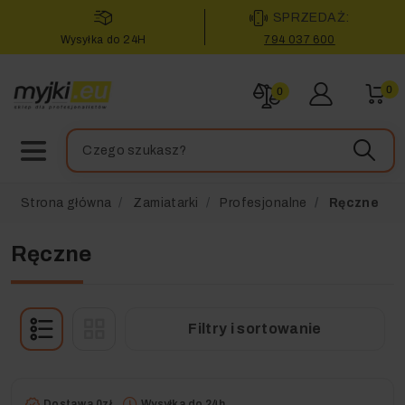
SPRZEDAŻ:
Wysyłka do 24H
794 037 600
0
0
Strona główna
Zamiatarki
Profesjonalne
Ręczne
Ręczne
Filtry i sortowanie
Dostawa 0zł
Wysyłka do 24h