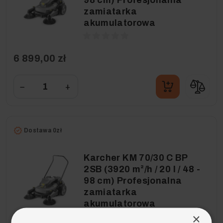
98 cm) Profesjonalna
zamiatarka
akumulatorowa
6 899,00 zł
−
+
Dostawa 0zł
Karcher KM 70/30 C BP
2SB (3920 m²/h / 20 l / 48 -
98 cm) Profesjonalna
zamiatarka
akumulatorowa
×