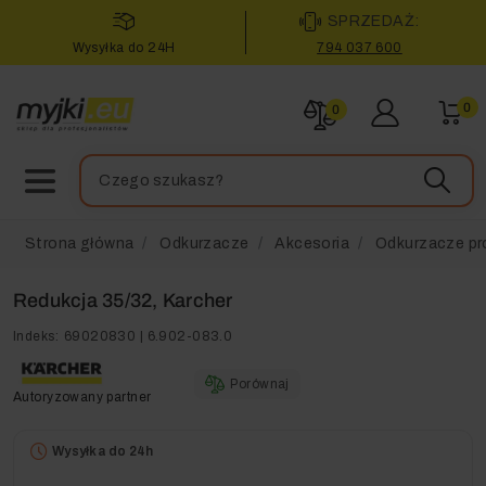
SPRZEDAŻ:
Wysyłka do 24H
794 037 600
0
0
Strona główna
Odkurzacze
Akcesoria
Odkurzacze pr
Redukcja 35/32, Karcher
Indeks:
69020830 | 6.902-083.0
Porównaj
Autoryzowany partner
Wysyłka do 24h