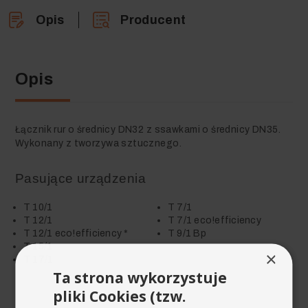
Opis
Producent
Opis
Łącznik rur o średnicy DN32 z ssawkami o średnicy DN35.
Wykonany z tworzywa sztucznego.
Pasujące urządzenia
T 10/1
T 7/1
T 12/1
T 7/1 eco!efficiency
T 12/1 eco!efficiency *
T 9/1 Bp
T 15/1
×
T 17/1
Ta strona wykorzystuje
pliki Cookies (tzw.