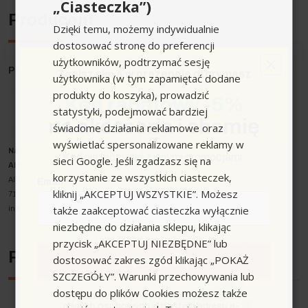
„Ciasteczka”)
Producent
Dzięki temu, możemy indywidualnie
dostosować stronę do preferencji
użytkowników, podtrzymać sesję
Producent
: Karcher
Zapisz się,
a w prezencie otrzymasz
użytkownika (w tym zapamiętać dodane
produkty do koszyka), prowadzić
Kod rabatowy -5%
statystyki, podejmować bardziej
na akcesoria i chemię
świadome działania reklamowe oraz
wyświetlać spersonalizowane reklamy w
Nazwa producenta oraz o
soba odpowiedzialna w UE
:
Kod nie łączy się z innymi promocjami.
sieci Google. Jeśli zgadzasz się na
Alfred Kärcher SE & Co. KG
korzystanie ze wszystkich ciasteczek,
Alfred-Kärcher-Strasse 28-40
Email
kliknij „AKCEPTUJ WSZYSTKIE”. Możesz
71364 Winnenden
także zaakceptować ciasteczka wyłącznie
info@karcher.com
niezbędne do działania sklepu, klikając
przycisk „AKCEPTUJ NIEZBĘDNE” lub
Podobne urządzenia
dostosować zakres zgód klikając „POKAŻ
Zapisuję się
SZCZEGÓŁY”. Warunki przechowywania lub
dostępu do plików Cookies możesz także
zgoda
Wyrażam zgodę na przetwarzanie moich
danych osobowych w postaci adresu e-