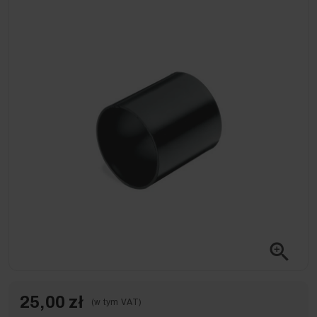
zoom_in
25,00 zł
(w tym VAT)