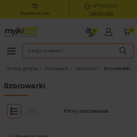
SPRZEDAŻ:
Wysyłka do 24H
794 037 600
0
0
Strona główna
Szorowarki
Akcesoria
Szorowarki
Szorowarki
Filtry i sortowanie
Wysyłka do 14 dni