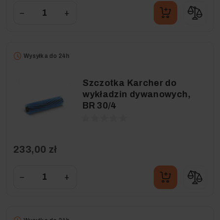
−
+
Wysyłka do 24h
Szczotka Karcher do
wykładzin dywanowych,
BR 30/4
233,00 zł
−
+