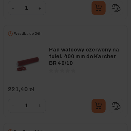
−
+
Wysyłka do 24h
Pad walcowy czerwony na
tulei, 400 mm do Karcher
BR 40/10
221,40 zł
−
+