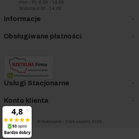
Pon - Pt. 8:00 - 16:00
Sobota 9:00 -14:00
Informacje

Obsługiwane płatności

Usługi Stacjonarne

Konto klienta

©️ Wykonanie - Click Leaders 2026