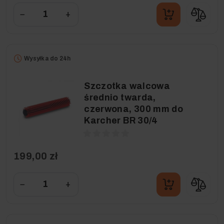
−
+
Wysyłka do 24h
Szczotka walcowa
średnio twarda,
czerwona, 300 mm do
Karcher BR 30/4
199,00 zł
−
+