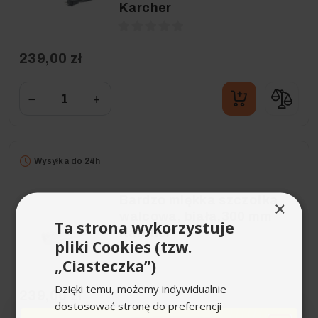
Karcher
239,00 zł
−
+
Wysyłka do 24h
Bardzo miękka szczotka
×
walcowa, biała,300 mm
Ta strona wykorzystuje
Karcher
pliki Cookies (tzw.
„Ciasteczka”)
Dzięki temu, możemy indywidualnie
239,00 zł
dostosować stronę do preferencji