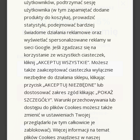
użytkowników, podtrzymać sesję
−
+
Zapisz się,
a w prezencie otrzymasz
użytkownika (w tym zapamiętać dodane
produkty do koszyka), prowadzić
Kod rabatowy -5%
statystyki, podejmować bardziej
na akcesoria i chemię
świadome działania reklamowe oraz
Wysyłka do 14 dni
wyświetlać spersonalizowane reklamy w
Kod nie łączy się z innymi promocjami.
sieci Google. Jeśli zgadzasz się na
Bardzo twarde pady do
korzystanie ze wszystkich ciasteczek,
Email
usuwania uporczywych
kliknij „AKCEPTUJ WSZYSTKIE”. Możesz
zabrudzeń, 280 mm, 5
także zaakceptować ciasteczka wyłącznie
sztuk Karcher
niezbędne do działania sklepu, klikając
przycisk „AKCEPTUJ NIEZBĘDNE” lub
dostosować zakres zgód klikając „POKAŻ
Zapisuję się
242,00 zł
SZCZEGÓŁY”. Warunki przechowywania lub
dostępu do plików Cookies możesz także
zgoda
Wyrażam zgodę na przetwarzanie moich
−
+
danych osobowych w postaci adresu e-
zmienić w ustawieniach Twojej
mail oraz na przesyłanie na podany
przeglądarki (w tym całkowicie je
przeze mnie adres e-mail informacji
handlowej o produktach i usługach
zablokować). Więcej informacji na temat
oferowanych w ramach usługi Newsletter
plików Cookies znajdziesz w naszej
przez ocean.com sp. z o.o. sp. k.