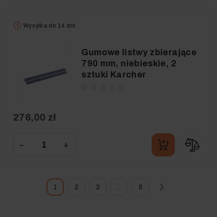
Wysyłka do 14 dni
Gumowe listwy zbierające
790 mm, niebieskie, 2
sztuki Karcher
276,00 zł
−
+
1
2
3
…
8