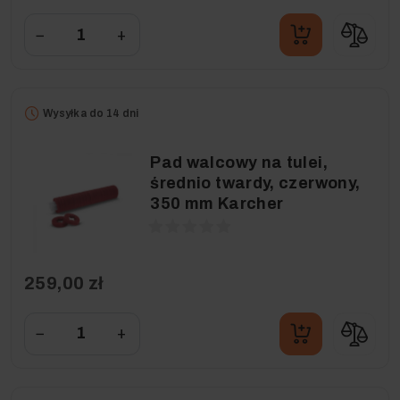
−
+
Wysyłka do 14 dni
Pad walcowy na tulei,
średnio twardy, czerwony,
350 mm Karcher
259,00 zł
−
+