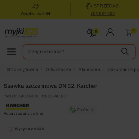
SPRZEDAŻ:
Wysyłka do 24H
794 037 600
0
0
Strona główna
Odkurzacze
Akcesoria
Odkurzacze pr
Ssawka szczelinowa DN 32, Karcher
Indeks:
69034030 | 6.903-403.0
Porównaj
Autoryzowany partner
Wysyłka do 24h