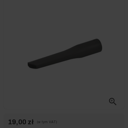
zoom_in
19,00 zł
(w tym VAT)