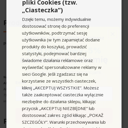
T 17/1
pliki Cookies (tzw.
„Ciasteczka”)
Dzięki temu, możemy indywidualnie
Producent
dostosować stronę do preferencji
użytkowników, podtrzymać sesję
Zapisz się,
a w prezencie otrzymasz
użytkownika (w tym zapamiętać dodane
Producent
: Karcher
produkty do koszyka), prowadzić
Kod rabatowy -5%
statystyki, podejmować bardziej
na akcesoria i chemię
świadome działania reklamowe oraz
wyświetlać spersonalizowane reklamy w
Kod nie łączy się z innymi promocjami.
sieci Google. Jeśli zgadzasz się na
Nazwa producenta oraz o
soba odpowiedzialna w UE
:
korzystanie ze wszystkich ciasteczek,
Email
Alfred Kärcher SE & Co. KG
kliknij „AKCEPTUJ WSZYSTKIE”. Możesz
Alfred-Kärcher-Strasse 28-40
także zaakceptować ciasteczka wyłącznie
71364 Winnenden
niezbędne do działania sklepu, klikając
info@karcher.com
przycisk „AKCEPTUJ NIEZBĘDNE” lub
dostosować zakres zgód klikając „POKAŻ
Zapisuję się
Podobne urządzenia
SZCZEGÓŁY”. Warunki przechowywania lub