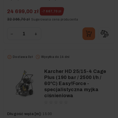
24 699,00 zł
-7 667,70 zł
32 366,70 zł
Sugerowana cena producenta
−
+
Dostawa 0zł
Wysyłka do 14 dni
Karcher HD 25/15-4 Cage
Plus (190 bar / 2500 l/h /
60°C) Easy!Force -
specjalistyczna myjka
ciśnieniowa
Długość węża [m]:
15.00