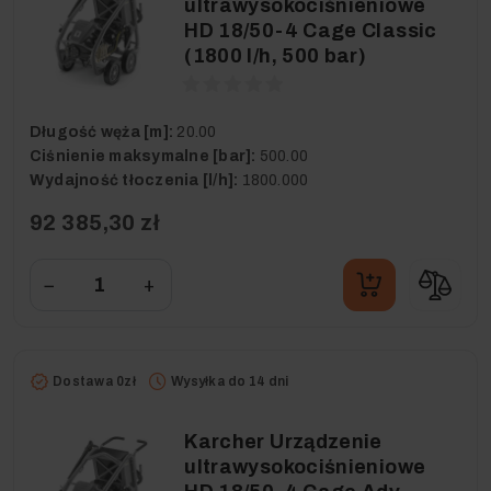
ultrawysokociśnieniowe
HD 18/50-4 Cage Classic
(1800 l/h, 500 bar)
Długość węża [m]:
20.00
Ciśnienie maksymalne [bar]:
500.00
Wydajność tłoczenia [l/h]:
1800.000
92 385,30 zł
−
+
Dostawa 0zł
Wysyłka do 14 dni
Karcher Urządzenie
ultrawysokociśnieniowe