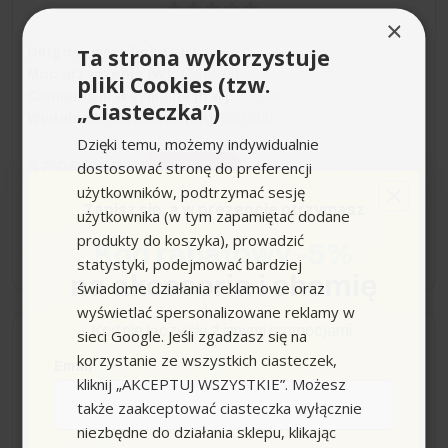
×
Ta strona wykorzystuje
Długość węża [m]:
10.00
Moc urządzenia [W]:
15000.00
pliki Cookies (tzw.
Ciśnienie maksymalne [bar]:
500.00
„Ciasteczka”)
Wydajność tłoczenia [l/h]:
900.000
Dzięki temu, możemy indywidualnie
37 999,00 zł
dostosować stronę do preferencji
-6 453,20 zł
użytkowników, podtrzymać sesję
44 452,20 zł
Sugerowana cena producenta
Zapisz się,
a w prezencie otrzymasz
użytkownika (w tym zapamiętać dodane
produkty do koszyka), prowadzić
Kod rabatowy -5%
−
+
statystyki, podejmować bardziej
na akcesoria i chemię
świadome działania reklamowe oraz
wyświetlać spersonalizowane reklamy w
Kod nie łączy się z innymi promocjami.
sieci Google. Jeśli zgadzasz się na
Dostawa 0zł
Wysyłka do 14 dni
korzystanie ze wszystkich ciasteczek,
Email
kliknij „AKCEPTUJ WSZYSTKIE”. Możesz
Karcher HD 13/35 Ge (350
także zaakceptować ciasteczka wyłącznie
bar / 1300 l/h / 60°C)
niezbędne do działania sklepu, klikając
urządzenie ultra