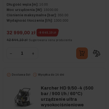
Długość węża [m]:
10.00
Moc urządzenia [W]:
15000.00
Ciśnienie maksymalne [bar]:
350.00
Wydajność tłoczenia [l/h]:
1300.000
32 999,00 zł
-9 645,10 zł
42 644,10 zł
Sugerowana cena producenta
−
+
Dostawa 0zł
Wysyłka do 14 dni
Karcher HD 9/50-4 (500
bar / 900 l/h / 60°C)
urządzenie ultra
wysokociśnieniowe