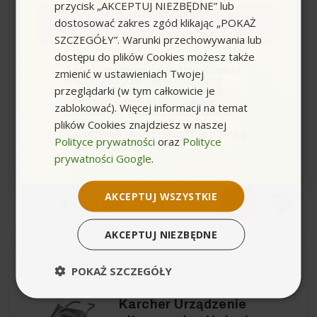
przycisk „AKCEPTUJ NIEZBĘDNE” lub
wysokociśnieniowe
dostosować zakres zgód klikając „POKAŻ
Zapisuję się
SZCZEGÓŁY”. Warunki przechowywania lub
dostępu do plików Cookies możesz także
zgoda
Wyrażam zgodę na przetwarzanie moich
Długość węża [m]:
10.00
danych osobowych w postaci adresu e-
zmienić w ustawieniach Twojej
Moc urządzenia [W]:
16000.00
mail oraz na przesyłanie na podany
przeglądarki (w tym całkowicie je
przeze mnie adres e-mail informacji
Ciśnienie maksymalne [bar]:
350.00
handlowej o produktach i usługach
zablokować). Więcej informacji na temat
Wydajność tłoczenia [l/h]:
1300.000
oferowanych w ramach usługi Newsletter
plików Cookies znajdziesz w naszej
przez ocean.com sp. z o.o. sp. k.
Zapoznałem/łam się i akceptuję politykę
Polityce prywatności
oraz
Polityce
41 999,00 zł
-12 908,20 zł
prywatności. *(wymagane)
prywatności Google
.
54 907,20 zł
Sugerowana cena producenta
AKCEPTUJ WSZYSTKIE
−
+
AKCEPTUJ NIEZBĘDNE
Dostawa 0zł
Wysyłka do 14 dni
POKAŻ SZCZEGÓŁY
Karcher Urządzenie