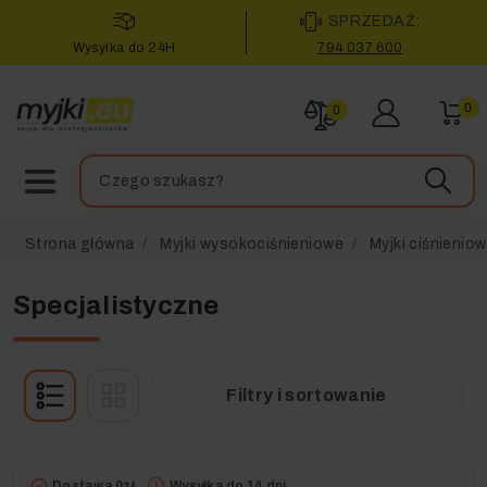
SPRZEDAŻ:
Wysyłka do 24H
794 037 600
0
0
Strona główna
Myjki wysokociśnieniowe
Myjki ciśnienio
Specjalistyczne
Filtry i sortowanie
Dostawa 0zł
Wysyłka do 14 dni