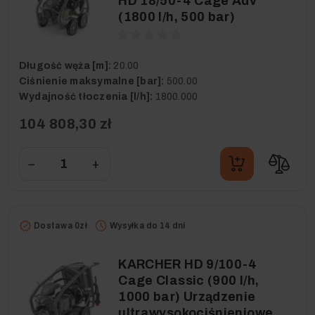
HD 18/50-4 Cage Adv
(1800 l/h, 500 bar)
Długość węża [m]:
20.00
Ciśnienie maksymalne [bar]:
500.00
Wydajność tłoczenia [l/h]:
1800.000
104 808,30 zł
−
+
Dostawa 0zł
Wysyłka do 14 dni
KARCHER HD 9/100-4
Cage Classic (900 l/h,
1000 bar) Urządzenie
ultrawysokociśnieniowe