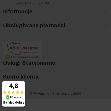
Sobota 9:00 -14:00
Informacje

Obsługiwane płatności

Usługi Stacjonarne

Konto klienta

©️ Wykonanie - Click Leaders 2026