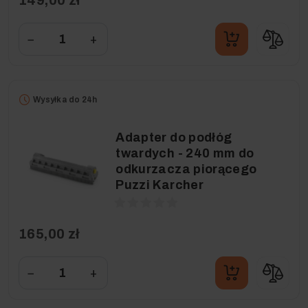
149,00 zł
−
+
Wysyłka do 24h
Adapter do podłóg
twardych - 240 mm do
odkurzacza piorącego
Puzzi Karcher
165,00 zł
−
+