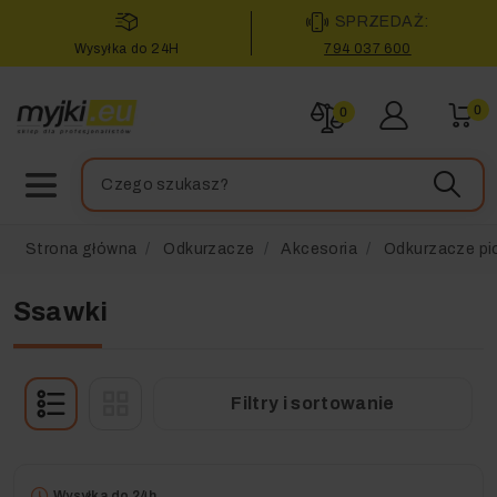
SPRZEDAŻ:
Wysyłka do 24H
794 037 600
0
0
Strona główna
Odkurzacze
Akcesoria
Odkurzacze pi
Ssawki
Filtry i sortowanie
Wysyłka do 24h