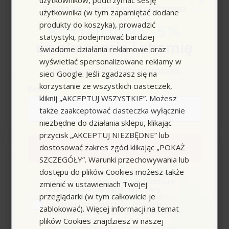
Zapisz się,
a w prezencie otrzymasz
Pistolet spryskująco-
użytkownika (w tym zapamiętać dodane
ssący (DN 32) Puzzi
produkty do koszyka), prowadzić
Kod rabatowy -5%
statystyki, podejmować bardziej
na akcesoria i chemię
świadome działania reklamowe oraz
wyświetlać spersonalizowane reklamy w
Kod nie łączy się z innymi promocjami.
sieci Google. Jeśli zgadzasz się na
299,00 zł
korzystanie ze wszystkich ciasteczek,
Email
kliknij „AKCEPTUJ WSZYSTKIE”. Możesz
−
+
także zaakceptować ciasteczka wyłącznie
niezbędne do działania sklepu, klikając
przycisk „AKCEPTUJ NIEZBĘDNE” lub
dostosować zakres zgód klikając „POKAŻ
Zapisuję się
Wysyłka do 14 dni
SZCZEGÓŁY”. Warunki przechowywania lub
dostępu do plików Cookies możesz także
zgoda
Wyrażam zgodę na przetwarzanie moich
Ssawka do tapicerki
danych osobowych w postaci adresu e-
zmienić w ustawieniach Twojej
mail oraz na przesyłanie na podany
samochodowej i meblowej
przeglądarki (w tym całkowicie je
przeze mnie adres e-mail informacji
handlowej o produktach i usługach
do Puzzi Karcher
zablokować). Więcej informacji na temat
oferowanych w ramach usługi Newsletter
plików Cookies znajdziesz w naszej
przez ocean.com sp. z o.o. sp. k.
Zapoznałem/łam się i akceptuję politykę