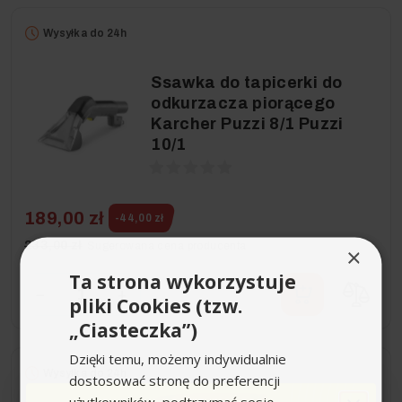
Wysyłka do 24h
Ssawka do tapicerki do
odkurzacza piorącego
Karcher Puzzi 8/1 Puzzi
10/1
189,00 zł
-44,00 zł
233,00 zł
Sugerowana cena producenta
×
Ta strona wykorzystuje
−
+
pliki Cookies (tzw.
„Ciasteczka”)
Dzięki temu, możemy indywidualnie
Wysyłka do 24h
dostosować stronę do preferencji
użytkowników, podtrzymać sesję