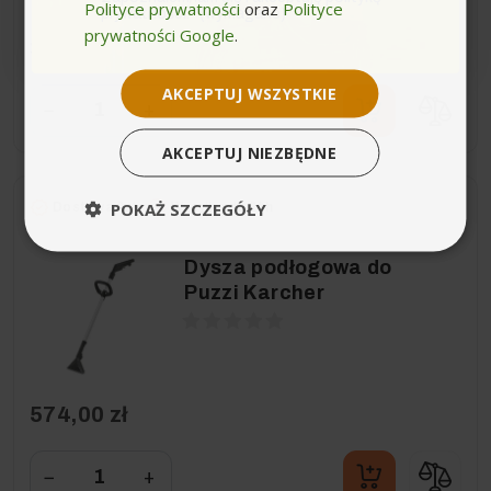
Polityce prywatności
oraz
Polityce
prywatności. *(wymagane)
prywatności Google
.
387,45 zł
AKCEPTUJ WSZYSTKIE
−
+
AKCEPTUJ NIEZBĘDNE
POKAŻ SZCZEGÓŁY
Dostawa 0zł
Wysyłka do 24h
Dysza podłogowa do
Puzzi Karcher
574,00 zł
−
+