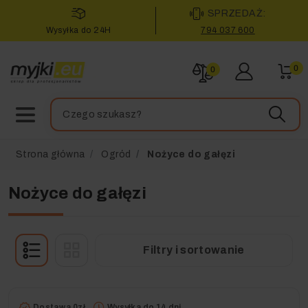
SPRZEDAŻ:
Wysyłka do 24H
794 037 600
0
0
Strona główna
Ogród
Nożyce do gałęzi
Nożyce do gałęzi
Filtry i sortowanie
Dostawa 0zł
Wysyłka do 14 dni