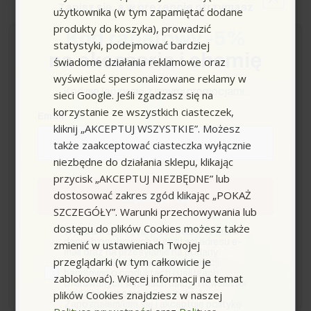
Zapisz się,
a w prezencie otrzymasz
użytkownika (w tym zapamiętać dodane
produkty do koszyka), prowadzić
Kod rabatowy -5%
statystyki, podejmować bardziej
na akcesoria i chemię
Newsletter
świadome działania reklamowe oraz
wyświetlać spersonalizowane reklamy w
Kod nie łączy się z innymi promocjami.
sieci Google. Jeśli zgadzasz się na
Zapisz się do naszego newslettera i bądź na bieżąco
korzystanie ze wszystkich ciasteczek,
z nowościami i promocjami
Email
kliknij „AKCEPTUJ WSZYSTKIE”. Możesz
także zaakceptować ciasteczka wyłącznie
niezbędne do działania sklepu, klikając
przycisk „AKCEPTUJ NIEZBĘDNE” lub
dostosować zakres zgód klikając „POKAŻ
Zapisuję się
SZCZEGÓŁY”. Warunki przechowywania lub
dostępu do plików Cookies możesz także
zgoda
Wyrażam zgodę na przetwarzanie moich
Akceptuję
regulamin
i
politykę prywatności
danych osobowych w postaci adresu e-
zmienić w ustawieniach Twojej
(wymagane)
mail oraz na przesyłanie na podany
przeglądarki (w tym całkowicie je
przeze mnie adres e-mail informacji
handlowej o produktach i usługach
zablokować). Więcej informacji na temat
oferowanych w ramach usługi Newsletter
plików Cookies znajdziesz w naszej
przez ocean.com sp. z o.o. sp. k.
Zapoznałem/łam się i akceptuję politykę