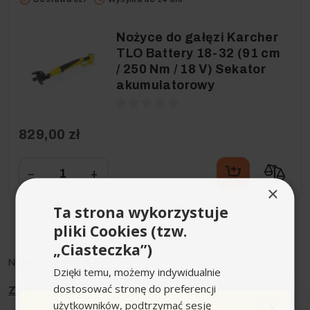
Nożyce do gałęzi Karcher
TLO Battery 18-32 (91 cm
/ 250 Nm / 18 V) Sekator
akumulatorowy
829,00 zł
−
+
×
Ta strona wykorzystuje
pliki Cookies (tzw.
„Ciasteczka”)
Nożyce do gałęzi
Dzięki temu, możemy indywidualnie
dostosować stronę do preferencji
użytkowników, podtrzymać sesję