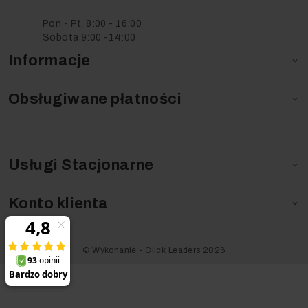
Pon - Pt. 8:00 - 16:00
Sobota 9:00 -14:00
Informacje

Obsługiwane płatności

Usługi Stacjonarne

Konto klienta

©️ Wykonanie - Click Leaders 2026