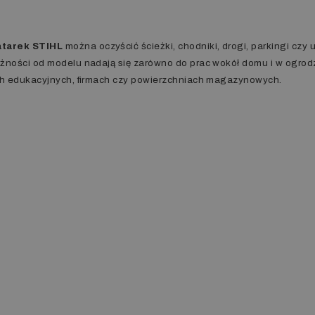
atarek STIHL
można oczyścić ścieżki, chodniki, drogi, parkingi czy 
żności od modelu nadają się zarówno do prac wokół domu i w ogrodz
ch edukacyjnych,
firmach
czy powierzchniach magazynowych.