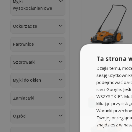
Myjki
wysokociśnieniowe
Odkurzacze
Parownice
Ta strona w
Szorowarki
Dzięki temu, moż
sesję użytkownik
Myjki do okien
podejmować bardz
sieci Google. Jeś
WSZYSTKIE”. Może
Zamiatarki
klikając przycis
Warunki przechow
Ogród
Twojej przeglądar
znajdziesz w nas