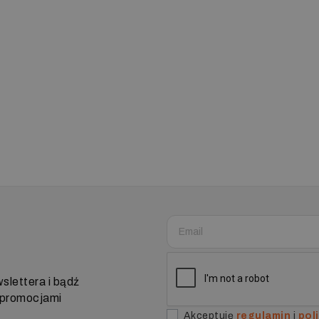
slettera i bądź
i promocjami
Akceptuję
regulamin
i
pol