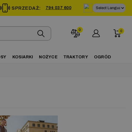
SPRZEDAŻ:
794 037 600
0
0
OSY
KOSIARKI
NOŻYCE
TRAKTORY
OGRÓD