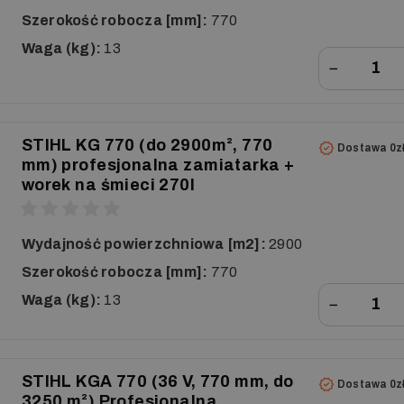
Szerokość robocza [mm]:
770
Waga (kg):
13
−
STIHL KG 770 (do 2900m², 770
Dostawa 0z
mm) profesjonalna zamiatarka +
worek na śmieci 270l
Wydajność powierzchniowa [m2]:
2900
Szerokość robocza [mm]:
770
Waga (kg):
13
−
STIHL KGA 770 (36 V, 770 mm, do
Dostawa 0z
3250 m²) Profesjonalna