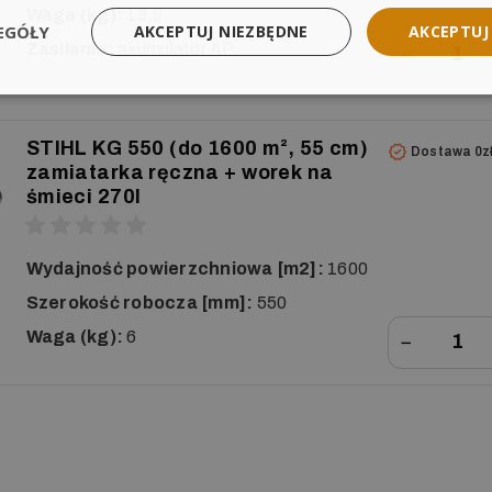
Waga (kg):
13,9
EGÓŁY
AKCEPTUJ NIEZBĘDNE
AKCEPTUJ
Zasilanie:
akumulator AP
−
STIHL KG 550 (do 1600 m², 55 cm)
Dostawa 0z
zamiatarka ręczna + worek na
śmieci 270l
Wydajność powierzchniowa [m2]:
1600
Szerokość robocza [mm]:
550
Waga (kg):
6
−