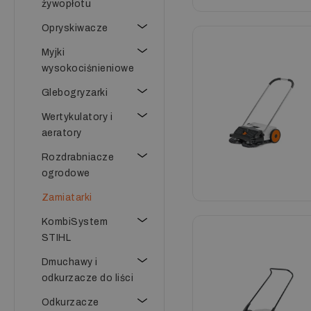
żywopłotu
Opryskiwacze
Myjki
wysokociśnieniowe
Glebogryzarki
Wertykulatory i
aeratory
Rozdrabniacze
ogrodowe
Zamiatarki
KombiSystem
STIHL
Dmuchawy i
odkurzacze do liści
Odkurzacze