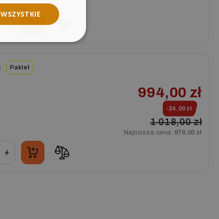
 WSZYSTKIE
+
ł
Pakiet
994,00 zł
-24,00 zł
1 018,00 zł
Najniższa cena:
979,00 zł
+