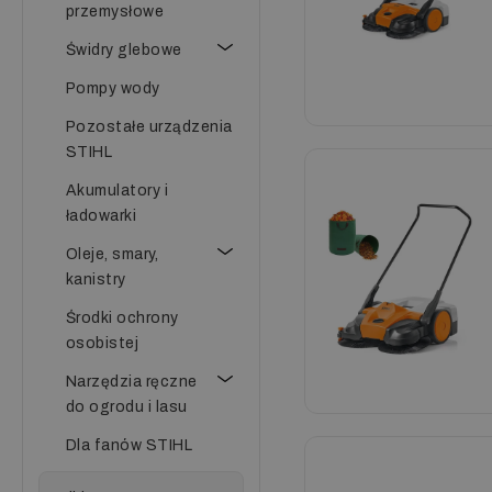
przemysłowe
Świdry glebowe
Pompy wody
Pozostałe urządzenia
STIHL
Akumulatory i
ładowarki
Oleje, smary,
kanistry
Środki ochrony
osobistej
Narzędzia ręczne
do ogrodu i lasu
Dla fanów STIHL