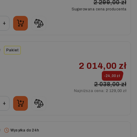
2 299,00 zł
Sugerowana cena producenta
+
ł
Pakiet
2 014,00 zł
-24,00 zł
2 038,00 zł
Najniższa cena:
2 129,00 zł
+
ł
Wysyłka do 24h