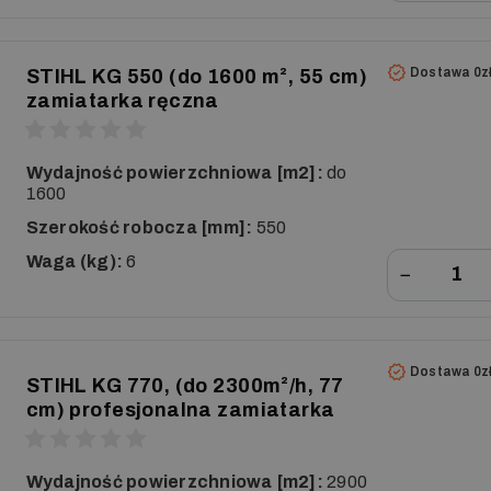
Dostawa 0z
STIHL KG 550 (do 1600 m², 55 cm)
zamiatarka ręczna
Wydajność powierzchniowa [m2]:
do
1600
Szerokość robocza [mm]:
550
Waga (kg):
6
−
Dostawa 0z
STIHL KG 770, (do 2300m²/h, 77
cm) profesjonalna zamiatarka
Wydajność powierzchniowa [m2]:
2900