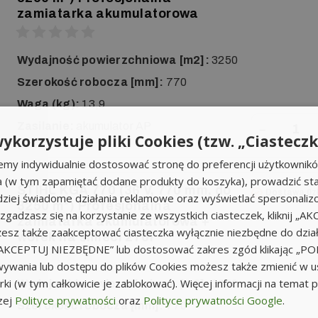
zamiatarka akumulatorowa
Wydajność powierzchniowa [m2]:
3250
Szerokość robocza [mm]:
770
Waga (kg):
13,9
Zasilanie:
akumulator AP
−
ykorzystuje pliki Cookies (tzw. „Ciasteczk
emy indywidualnie dostosować stronę do preferencji użytkownik
a (w tym zapamiętać dodane produkty do koszyka), prowadzić sta
STIHL KGA 770 (36 V, 770 mm, do
Dostawa 0z
iej świadome działania reklamowe oraz wyświetlać spersonali
3250 m²) Profesjonalna
li zgadzasz się na korzystanie ze wszystkich ciasteczek, kliknij „A
zamiatarka akumulatorowa +
sz także zaakceptować ciasteczka wyłącznie niezbędne do działa
worek na śmieci 270l
k „AKCEPTUJ NIEZBĘDNE” lub dostosować zakres zgód klikając „
ywania lub dostępu do plików Cookies możesz także zmienić w u
ki (w tym całkowicie je zablokować). Więcej informacji na temat 
Wydajność powierzchniowa [m2]:
3250
zej
Polityce prywatności
oraz
Polityce prywatności Google
.
Szerokość robocza [mm]:
770