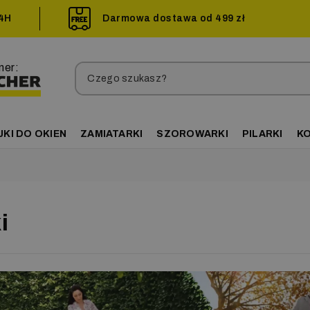
24H
Darmowa dostawa od 499 zł
ner:
JKI DO OKIEN
ZAMIATARKI
SZOROWARKI
PILARKI
K
i