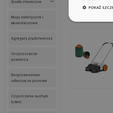
Środki chemiczne
POKAŻ SZCZ
Mopy elektryczne i
akumulatorowe
Agregaty prądotwórcze
Oczyszczacze
powietrza
Bezprzewodowe
odkurzacze pionowe
Czyszczenie suchym
lodem