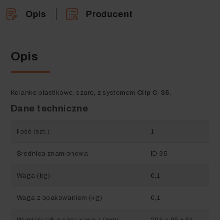
Opis
Producent
Opis
Kolanko plastikowe, szare, z systemem
Clip C-35
.
Dane techniczne
Ilość (szt.)
1
Średnica znamionowa
ID 35
Waga (kg)
0,1
Waga z opakowaniem (kg)
0,1
Wymiary (dł. x szer. x wys.) (mm)
295 x 85 x 51