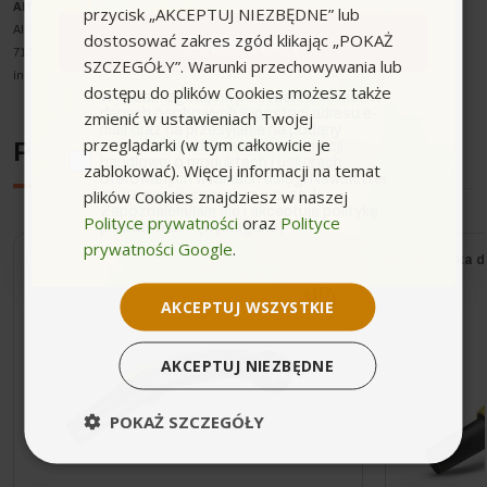
Alfred Kärcher SE & Co. KG
przycisk „AKCEPTUJ NIEZBĘDNE” lub
Alfred-Kärcher-Strasse 28-40
dostosować zakres zgód klikając „POKAŻ
Zapisuję się
71364 Winnenden
SZCZEGÓŁY”. Warunki przechowywania lub
info@karcher.com
dostępu do plików Cookies możesz także
zgoda
Wyrażam zgodę na przetwarzanie moich
danych osobowych w postaci adresu e-
zmienić w ustawieniach Twojej
mail oraz na przesyłanie na podany
przeglądarki (w tym całkowicie je
przeze mnie adres e-mail informacji
Podobne urządzenia
handlowej o produktach i usługach
zablokować). Więcej informacji na temat
oferowanych w ramach usługi Newsletter
plików Cookies znajdziesz w naszej
przez ocean.com sp. z o.o. sp. k.
Zapoznałem/łam się i akceptuję politykę
Polityce prywatności
oraz
Polityce
prywatności. *(wymagane)
prywatności Google
.
Wysyłka do 24h
Wysyłka d
AKCEPTUJ WSZYSTKIE
AKCEPTUJ NIEZBĘDNE
POKAŻ SZCZEGÓŁY