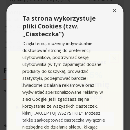
×
Kompatybilne urządzenia
Ta strona wykorzystuje
Aktualny asortyment
pliki Cookies (tzw.
NT 22/1 Ap Bp L
NT 22/1 Ap Bp Pack L
„Ciasteczka”)
NT 22/1 Ap L
Dzięki temu, możemy indywidualnie
NT 22/1 Ap Te L
dostosować stronę do preferencji
użytkowników, podtrzymać sesję
Zapisz się,
a w prezencie otrzymasz
użytkownika (w tym zapamiętać dodane
Producent
produkty do koszyka), prowadzić
Kod rabatowy -5%
statystyki, podejmować bardziej
na akcesoria i chemię
świadome działania reklamowe oraz
wyświetlać spersonalizowane reklamy w
Producent
: Karcher
Kod nie łączy się z innymi promocjami.
sieci Google. Jeśli zgadzasz się na
korzystanie ze wszystkich ciasteczek,
Email
kliknij „AKCEPTUJ WSZYSTKIE”. Możesz
także zaakceptować ciasteczka wyłącznie
niezbędne do działania sklepu, klikając
Nazwa producenta oraz o
soba odpowiedzialna w UE
: