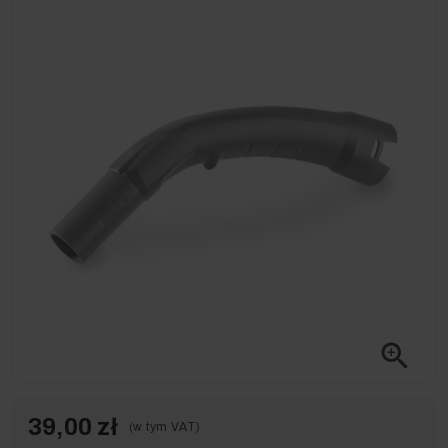
zoom_in
39,00 zł
(w tym VAT)