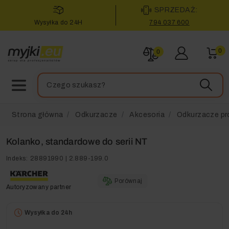
SPRZEDAŻ:
Wysyłka do 24H
794 037 600
0
0
Strona główna
Odkurzacze
Akcesoria
Odkurzacze pr
Kolanko, standardowe do serii NT
Indeks:
28891990 | 2.889-199.0
Porównaj
Autoryzowany partner
Wysyłka do 24h