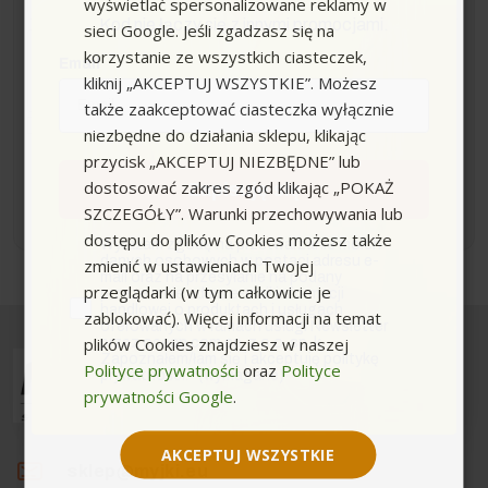
wyświetlać spersonalizowane reklamy w
Kod nie łączy się z innymi promocjami.
sieci Google. Jeśli zgadzasz się na
korzystanie ze wszystkich ciasteczek,
Email
kliknij „AKCEPTUJ WSZYSTKIE”. Możesz
także zaakceptować ciasteczka wyłącznie
Akceptuję
regulamin
i
politykę prywatności
niezbędne do działania sklepu, klikając
(wymagane)
przycisk „AKCEPTUJ NIEZBĘDNE” lub
dostosować zakres zgód klikając „POKAŻ
Zapisuję się
SZCZEGÓŁY”. Warunki przechowywania lub
dostępu do plików Cookies możesz także
zgoda
Wyrażam zgodę na przetwarzanie moich
danych osobowych w postaci adresu e-
zmienić w ustawieniach Twojej
mail oraz na przesyłanie na podany
przeglądarki (w tym całkowicie je
przeze mnie adres e-mail informacji
handlowej o produktach i usługach
zablokować). Więcej informacji na temat
oferowanych w ramach usługi Newsletter
plików Cookies znajdziesz w naszej
przez ocean.com sp. z o.o. sp. k.
Zapoznałem/łam się i akceptuję politykę
Polityce prywatności
oraz
Polityce
prywatności. *(wymagane)
prywatności Google
.
AKCEPTUJ WSZYSTKIE
sklep@myjki.eu