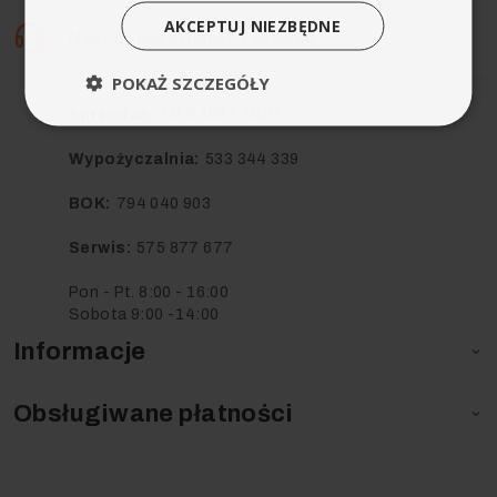
AKCEPTUJ NIEZBĘDNE
Masz do nas pytania? Zadzwoń!
POKAŻ SZCZEGÓŁY
794 037 600
Sprzedaż:
Wypożyczalnia:
533 344 339
BOK:
794 040 903
Serwis:
575 877 677
Pon - Pt. 8:00 - 16:00
Sobota 9:00 -14:00
Informacje

Obsługiwane płatności
