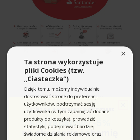
×
Ta strona wykorzystuje
pliki Cookies (tzw.
„Ciasteczka”)
Dzięki temu, możemy indywidualnie
dostosować stronę do preferencji
Newsletter
użytkowników, podtrzymać sesję
Zapisz się,
a w prezencie otrzymasz
użytkownika (w tym zapamiętać dodane
Zapisz się do naszego newslettera i bądź na bieżąco
produkty do koszyka), prowadzić
Kod rabatowy -5%
z nowościami i promocjami
statystyki, podejmować bardziej
na akcesoria i chemię
świadome działania reklamowe oraz