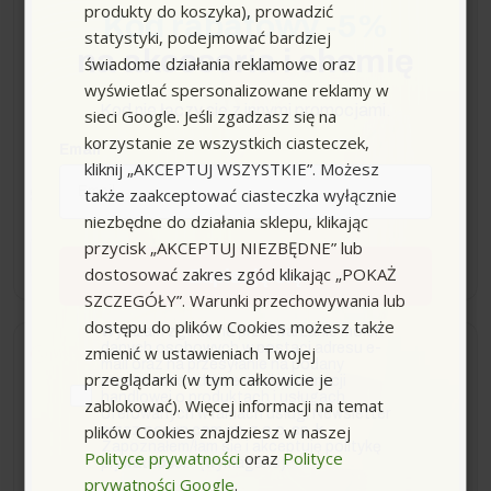
produkty do koszyka), prowadzić
Kod rabatowy -5%
statystyki, podejmować bardziej
Dysza Power 25°, rozmiar
na akcesoria i chemię
świadome działania reklamowe oraz
80 (1300 l/h) Karcher
wyświetlać spersonalizowane reklamy w
Kod nie łączy się z innymi promocjami.
sieci Google. Jeśli zgadzasz się na
korzystanie ze wszystkich ciasteczek,
Email
kliknij „AKCEPTUJ WSZYSTKIE”. Możesz
także zaakceptować ciasteczka wyłącznie
99,00 zł
niezbędne do działania sklepu, klikając
przycisk „AKCEPTUJ NIEZBĘDNE” lub
−
+
dostosować zakres zgód klikając „POKAŻ
Zapisuję się
SZCZEGÓŁY”. Warunki przechowywania lub
dostępu do plików Cookies możesz także
zgoda
Wyrażam zgodę na przetwarzanie moich
danych osobowych w postaci adresu e-
zmienić w ustawieniach Twojej
Wysyłka do 3 dni
mail oraz na przesyłanie na podany
przeglądarki (w tym całkowicie je
przeze mnie adres e-mail informacji
handlowej o produktach i usługach
zablokować). Więcej informacji na temat
Dysza Power 25°, rozmiar
oferowanych w ramach usługi Newsletter
plików Cookies znajdziesz w naszej
przez ocean.com sp. z o.o. sp. k.
dyszy 72 (1300 l/h)
Zapoznałem/łam się i akceptuję politykę
Polityce prywatności
oraz
Polityce
Karcher
prywatności. *(wymagane)
prywatności Google
.