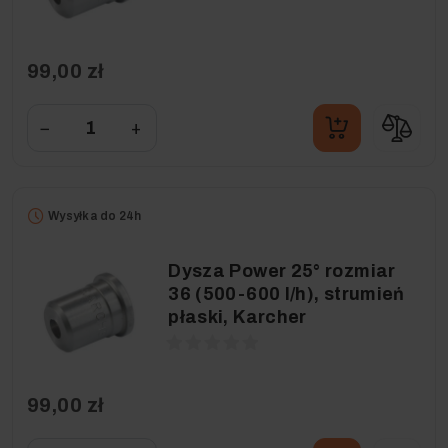
99,00 zł
−
+
Wysyłka do 24h
Dysza Power 25° rozmiar
36 (500-600 l/h), strumień
płaski, Karcher
99,00 zł