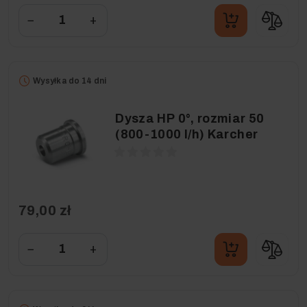
−
+
Wysyłka do 14 dni
Dysza HP 0°, rozmiar 50
(800-1000 l/h) Karcher
79,00 zł
−
+