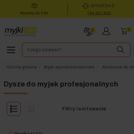
SPRZEDAŻ:
Wysyłka do 24H
794 037 600
0
0
Strona główna
Myjki wysokociśnieniowe
Akcesoria do my
Dysze do myjek profesjonalnych
Filtry i sortowanie
Wysyłka do 24h