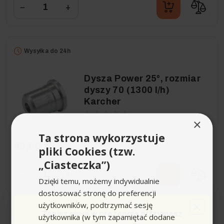
−
+
Wysyłka do 24h
Dysza Power 25°, rozmiar
dyszy 70 (1300 l/h)
Karcher
×
Ta strona wykorzystuje
99,00 zł
pliki Cookies (tzw.
„Ciasteczka”)
−
+
Dzięki temu, możemy indywidualnie
dostosować stronę do preferencji
użytkowników, podtrzymać sesję
Zapisz się,
a w prezencie otrzymasz
użytkownika (w tym zapamiętać dodane
Wysyłka do 24h