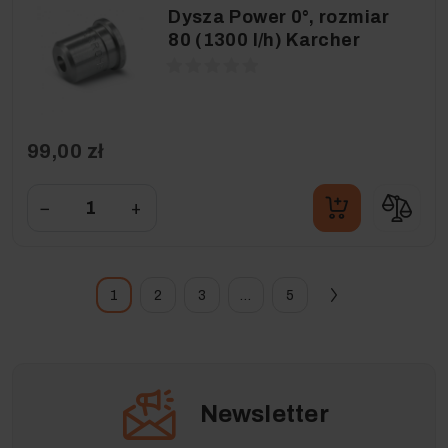
Dysza Power 0°, rozmiar
80 (1300 l/h) Karcher
99,00 zł
−
+
1
2
3
…
5
Newsletter