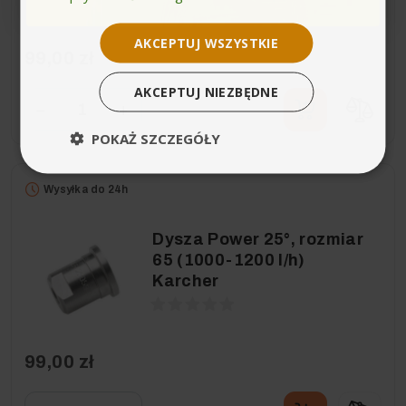
AKCEPTUJ WSZYSTKIE
99,00 zł
AKCEPTUJ NIEZBĘDNE
−
+
POKAŻ SZCZEGÓŁY
Wysyłka do 24h
Dysza Power 25°, rozmiar
65 (1000-1200 l/h)
Karcher
99,00 zł