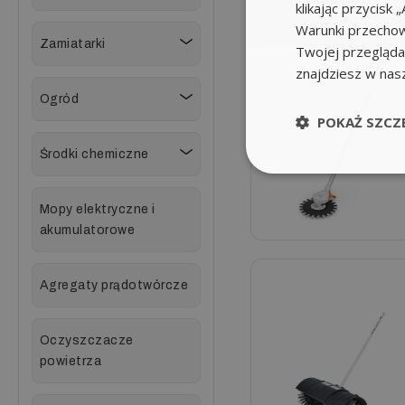
klikając przycis
Warunki przechow
Zamiatarki
Twojej przeglądar
znajdziesz w nas
Ogród
POKAŻ SZCZ
Środki chemiczne
Mopy elektryczne i
akumulatorowe
Agregaty prądotwórcze
Oczyszczacze
powietrza