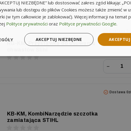
k „AKCEPTUJ NIEZBĘDNE” lub dostosować zakres zgód klikając „
−
ywania lub dostępu do plików Cookies możesz także zmienić w u
ki (w tym całkowicie je zablokować). Więcej informacji na temat 
zej
Polityce prywatności
oraz
Polityce prywatności Google
.
Dostawa 0z
EGÓŁY
AKCEPTUJ NIEZBĘDNE
AKCEPTUJ
RG-KM, Przystawka do usuwania
chwastów Stihl
−
Dostawa 0z
KB-KM, KombiNarzędzie szczotka
zamiatająca STIHL