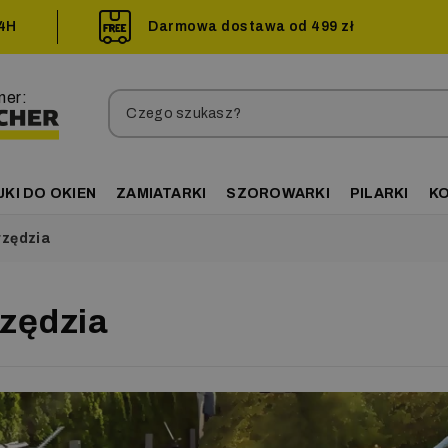
24H
Darmowa dostawa od 499 zł
ner:
JKI DO OKIEN
ZAMIATARKI
SZOROWARKI
PILARKI
K
zędzia
zędzia