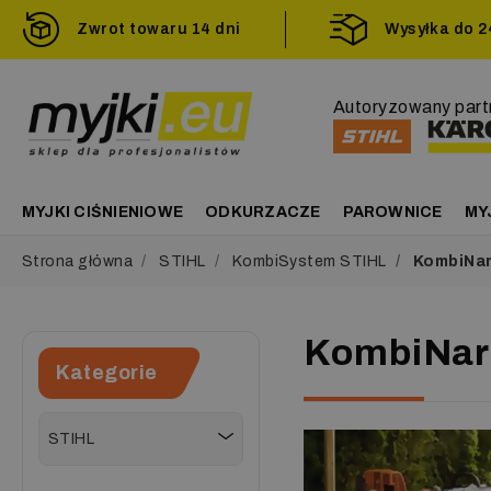
Zwrot towaru 14 dni
Wysyłka do 
Autoryzowany part
MYJKI CIŚNIENIOWE
ODKURZACZE
PAROWNICE
MY
Strona główna
STIHL
KombiSystem STIHL
KombiNar
KombiNar
Kategorie
STIHL