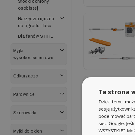
Środki ochrony
osobistej
Narzędzia ręczne
do ogrodu i lasu
Dla fanów STIHL
Myjki
wysokociśnieniowe
Odkurzacze
Ta strona w
Parownice
Dzięki temu, moż
sesję użytkownik
Szorowarki
podejmować bardz
sieci Google. Jeś
WSZYSTKIE”. Może
Myjki do okien