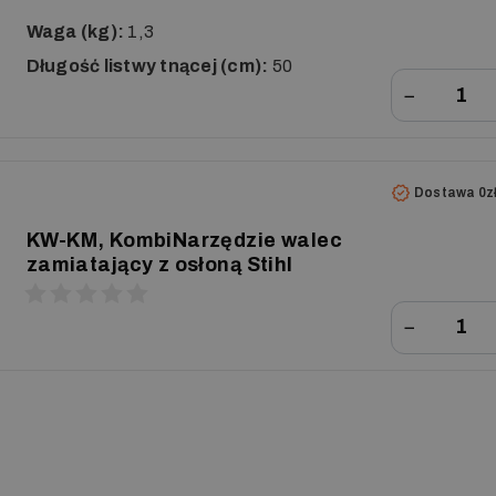
Waga (kg):
1,3
Długość listwy tnącej (cm):
50
−
Dostawa 0z
KW-KM, KombiNarzędzie walec
zamiatający z osłoną Stihl
−