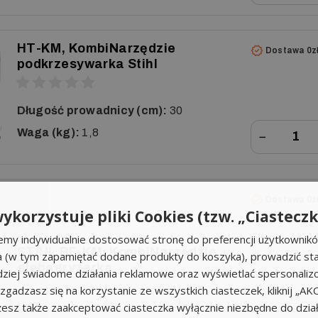
HT-KM, KombiNarzędzie
Dostawa 0z
podkrzesywarka Stihl
Długość prowadnicy (cm):
30
Waga (kg):
1,8
−
Dostawa 0z
ykorzystuje pliki Cookies (tzw. „Ciasteczk
emy indywidualnie dostosować stronę do preferencji użytkownik
STIHL BF-KM, KombiNarzędzie
a (w tym zapamiętać dodane produkty do koszyka), prowadzić sta
glebogryzarka
iej świadome działania reklamowe oraz wyświetlać spersonali
li zgadzasz się na korzystanie ze wszystkich ciasteczek, kliknij „A
sz także zaakceptować ciasteczka wyłącznie niezbędne do działa