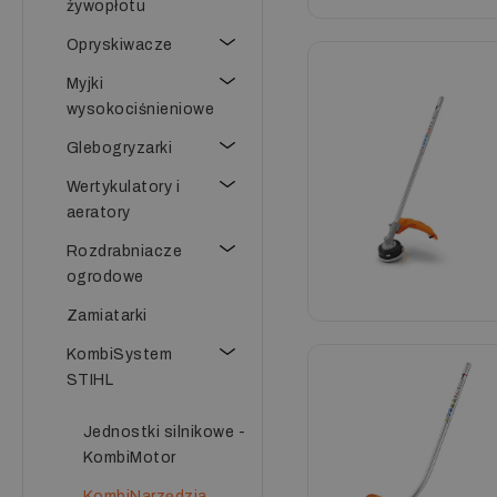
żywopłotu
Opryskiwacze
Myjki
wysokociśnieniowe
Glebogryzarki
Wertykulatory i
aeratory
Rozdrabniacze
ogrodowe
Zamiatarki
KombiSystem
STIHL
Jednostki silnikowe -
KombiMotor
KombiNarzędzia