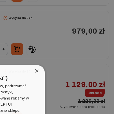
ł
Wysyłka do 24h
979,00 zł
+
×
ł
Wysyłka do 24h
a”)
1 129,00 zł
ów, podtrzymać
tystyki,
-100,00 zł
zowane reklamy w
1 229,00 zł
KCEPTUJ
Sugerowana cena producenta
nia sklepu,