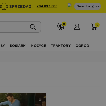
SPRZEDAŻ:
794 037 600
0
0
OSY
KOSIARKI
NOŻYCE
TRAKTORY
OGRÓD