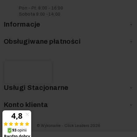
Pon - Pt. 8:00 - 16:00
Sobota 9:00 -14:00
Informacje

Obsługiwane płatności

Usługi Stacjonarne

Konto klienta

©️ Wykonanie - Click Leaders 2026