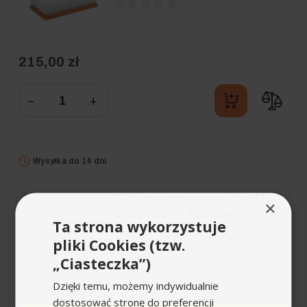
215,00 zł
−
+
Wysyłka do 14 dni
Filtr membranowy do NT
×
25/1 - 55/1, Karcher
Ta strona wykorzystuje
pliki Cookies (tzw.
„Ciasteczka”)
Dzięki temu, możemy indywidualnie
229,00 zł
dostosować stronę do preferencji