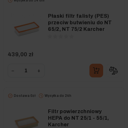
Wysyłka do 14 dni
Płaski filtr falisty (PES)
przeciw butwieniu do NT
65/2, NT 75/2 Karcher
439,00 zł
−
+
Dostawa 0zł
Wysyłka do 24h
Filtr powierzchniowy
HEPA do NT 25/1 - 55/1,
Karcher