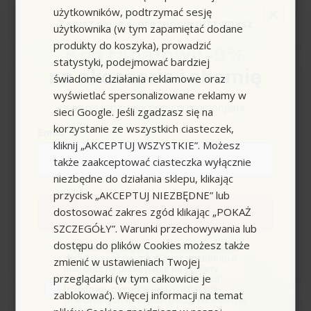
użytkowników, podtrzymać sesję
−
+
Zapisz się,
a w prezencie otrzymasz
użytkownika (w tym zapamiętać dodane
produkty do koszyka), prowadzić
Kod rabatowy -5%
statystyki, podejmować bardziej
na akcesoria i chemię
świadome działania reklamowe oraz
Wysyłka do 24h
wyświetlać spersonalizowane reklamy w
Kod nie łączy się z innymi promocjami.
sieci Google. Jeśli zgadzasz się na
Filtr wkładkowy, papier do
korzystanie ze wszystkich ciasteczek,
Email
NT 70, Karcher
kliknij „AKCEPTUJ WSZYSTKIE”. Możesz
także zaakceptować ciasteczka wyłącznie
niezbędne do działania sklepu, klikając
przycisk „AKCEPTUJ NIEZBĘDNE” lub
dostosować zakres zgód klikając „POKAŻ
Zapisuję się
249,00 zł
SZCZEGÓŁY”. Warunki przechowywania lub
dostępu do plików Cookies możesz także
zgoda
Wyrażam zgodę na przetwarzanie moich
−
+
danych osobowych w postaci adresu e-
zmienić w ustawieniach Twojej
mail oraz na przesyłanie na podany
przeglądarki (w tym całkowicie je
przeze mnie adres e-mail informacji
handlowej o produktach i usługach
zablokować). Więcej informacji na temat
oferowanych w ramach usługi Newsletter
przez ocean.com sp. z o.o. sp. k.