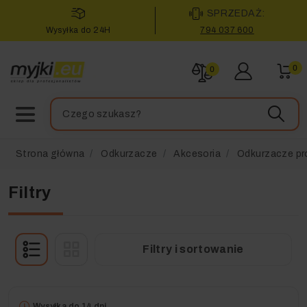
SPRZEDAŻ:
Wysyłka do 24H
794 037 600
0
0
Strona główna
Odkurzacze
Akcesoria
Odkurzacze pr
Filtry
Filtry i sortowanie
Wysyłka do 14 dni