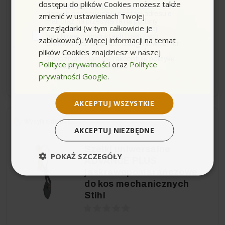
mechanicznych Stihl
dostępu do plików Cookies możesz także
zgoda
Wyrażam zgodę na przetwarzanie moich
(standard)
danych osobowych w postaci adresu e-
zmienić w ustawieniach Twojej
mail oraz na przesyłanie na podany
przeglądarki (w tym całkowicie je
przeze mnie adres e-mail informacji
handlowej o produktach i usługach
zablokować). Więcej informacji na temat
oferowanych w ramach usługi Newsletter
249,00 zł
plików Cookies znajdziesz w naszej
przez ocean.com sp. z o.o. sp. k.
Zapoznałem/łam się i akceptuję politykę
Polityce prywatności
oraz
Polityce
prywatności. *(wymagane)
prywatności Google
.
−
+
AKCEPTUJ WSZYSTKIE
Wysyłka do 24h
AKCEPTUJ NIEZBĘDNE
Szelki uniwersalne
POKAŻ SZCZEGÓŁY
ADVANCE PLUS
jaskrawopomarańczowe
do kos mechanicznych
Stihl