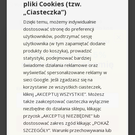
pliki Cookies (tzw.
Wysyłka do 24h
„Ciasteczka”)
Dzięki temu, możemy indywidualnie
Szelki uniwersalne
ADVANCE PLUS do kos
dostosować stronę do preferencji
mechanicznych Stihl
użytkowników, podtrzymać sesję
Zapisz się,
a w prezencie otrzymasz
użytkownika (w tym zapamiętać dodane
produkty do koszyka), prowadzić
Kod rabatowy -5%
statystyki, podejmować bardziej
249,00 zł
na akcesoria i chemię
świadome działania reklamowe oraz
wyświetlać spersonalizowane reklamy w
Kod nie łączy się z innymi promocjami.
−
+
sieci Google. Jeśli zgadzasz się na
korzystanie ze wszystkich ciasteczek,
Email
kliknij „AKCEPTUJ WSZYSTKIE”. Możesz
także zaakceptować ciasteczka wyłącznie
Wysyłka do 24h
niezbędne do działania sklepu, klikając
przycisk „AKCEPTUJ NIEZBĘDNE” lub
Szelki do prac leśnych
dostosować zakres zgód klikając „POKAŻ
Zapisuję się
ADVANCE PLUS do kos
SZCZEGÓŁY”. Warunki przechowywania lub