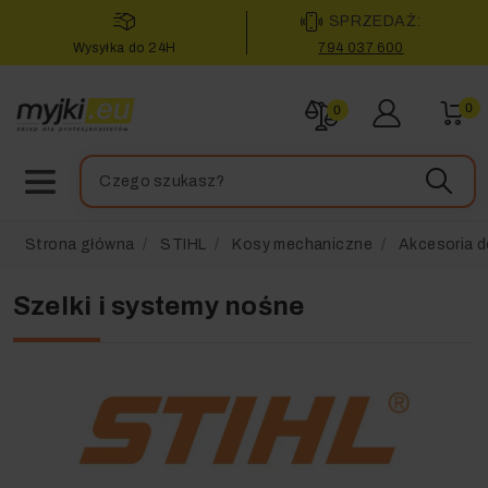
SPRZEDAŻ:
Wysyłka do 24H
794 037 600
0
0
Strona główna
STIHL
Kosy mechaniczne
Akcesoria d
Szelki i systemy nośne