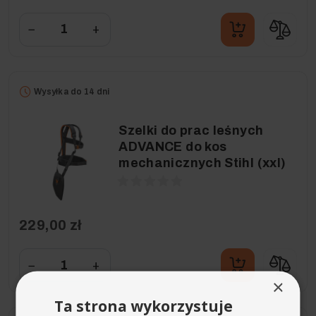
−
+
Wysyłka do 14 dni
Szelki do prac leśnych
ADVANCE do kos
mechanicznych Stihl (xxl)
229,00 zł
−
+
×
Ta strona wykorzystuje