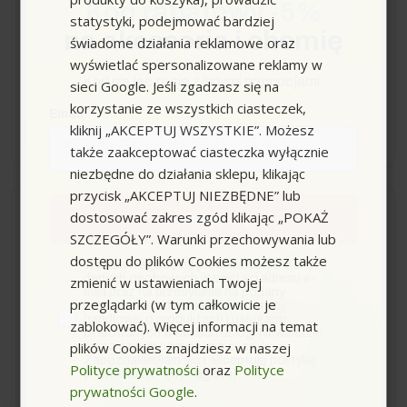
5, 6
Kod rabatowy -5%
statystyki, podejmować bardziej
na akcesoria i chemię
świadome działania reklamowe oraz
wyświetlać spersonalizowane reklamy w
99,00 zł
Kod nie łączy się z innymi promocjami.
sieci Google. Jeśli zgadzasz się na
korzystanie ze wszystkich ciasteczek,
Email
kliknij „AKCEPTUJ WSZYSTKIE”. Możesz
−
+
także zaakceptować ciasteczka wyłącznie
niezbędne do działania sklepu, klikając
przycisk „AKCEPTUJ NIEZBĘDNE” lub
Wysyłka do 24h
dostosować zakres zgód klikając „POKAŻ
Zapisuję się
SZCZEGÓŁY”. Warunki przechowywania lub
dostępu do plików Cookies możesz także
Uniwersalna ssawka
zgoda
Wyrażam zgodę na przetwarzanie moich
danych osobowych w postaci adresu e-
zmienić w ustawieniach Twojej
podłogowa (DN 35) do WD
mail oraz na przesyłanie na podany
przeglądarki (w tym całkowicie je
- MV, Uniwersalna
przeze mnie adres e-mail informacji
handlowej o produktach i usługach
zablokować). Więcej informacji na temat
przełączana ssawka
oferowanych w ramach usługi Newsletter
podłogowa, Karcher
plików Cookies znajdziesz w naszej
przez ocean.com sp. z o.o. sp. k.
Zapoznałem/łam się i akceptuję politykę
Polityce prywatności
oraz
Polityce
prywatności. *(wymagane)
prywatności Google
.