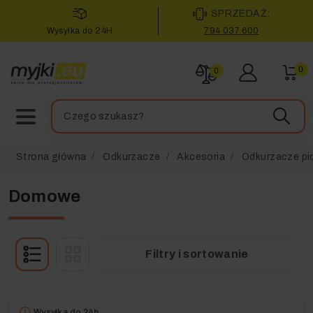
SPRZEDAŻ:
Wysyłka do 24H
794 037 600
0
0
Strona główna
Odkurzacze
Akcesoria
Odkurzacze pi
Domowe
Filtry i sortowanie
Wysyłka do 24h