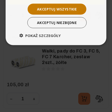
105,00 zł
AKCEPTUJ WSZYSTKIE
−
+
AKCEPTUJ NIEZBĘDNE
POKAŻ SZCZEGÓŁY
Wysyłka do 24h
Wałki, pady do FC 3, FC 5,
FC 7 Karcher, zestaw
2szt., żółte
105,00 zł
−
+