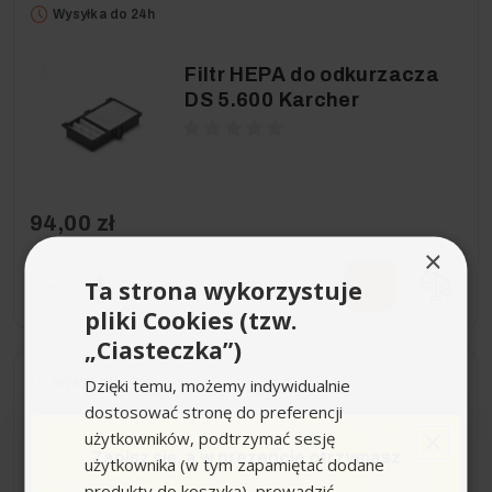
Wysyłka do 24h
Filtr HEPA do odkurzacza
DS 5.600 Karcher
94,00 zł
×
−
+
Ta strona wykorzystuje
pliki Cookies (tzw.
„Ciasteczka”)
Dzięki temu, możemy indywidualnie
Wysyłka do 24h
dostosować stronę do preferencji
użytkowników, podtrzymać sesję
Ssawka do prania
Zapisz się,
a w prezencie otrzymasz
użytkownika (w tym zapamiętać dodane
tapicerki Karcher do SE 4,
produkty do koszyka), prowadzić