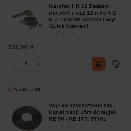
Karcher HK 12 Zestaw
pistolet + wąż 12m do K 2 -
K 7, Zestaw pistolet i wąż
Quick Connect
319,00 zł
−
+
Wysyłka do 24h
Wąż do czyszczenia rur,
kanalizacji 15m do myjek
RE 90 - RE 170, STIHL