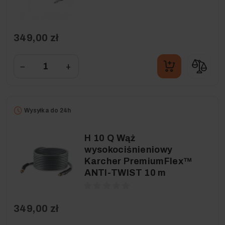
349,00 zł
−
+
Wysyłka do 24h
H 10 Q Wąż
wysokociśnieniowy
Karcher PremiumFlex™
ANTI-TWIST 10 m
349,00 zł