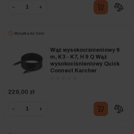
−
+
Wysyłka do 3 dni
Wąż wysokociśnieniowy 9
m, K3 - K7, H 9 Q Wąż
wysokociśnieniowy Quick
Connect Karcher
229,00 zł
−
+