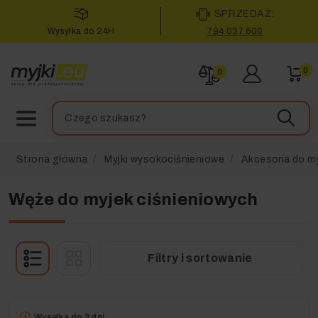
SPRZEDAŻ:
Wysyłka do 24H
794 037 600
0
0
Strona główna
Myjki wysokociśnieniowe
Akcesoria do my
Węże do myjek ciśnieniowych
Filtry i sortowanie
Wysyłka do 3 dni