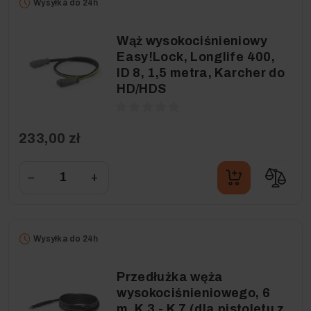
Wysyłka do 24h
Wąż wysokociśnieniowy
Easy!Lock, Longlife 400,
ID 8, 1,5 metra, Karcher do
HD/HDS
233,00 zł
−
+
Wysyłka do 24h
Przedłużka węża
wysokociśnieniowego, 6
m, K 3 - K 7 (dla pistoletu z