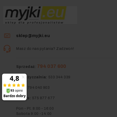
sklep@myjki.eu
Masz do nas pytania? Zadzwoń!
794 037 600
Sprzedaż:
Wypożyczalnia:
533 344 339
BOK:
794 040 903
Serwis:
575 877 677
Pon - Pt. 8:00 - 16:00
Sobota 9:00 -14:00