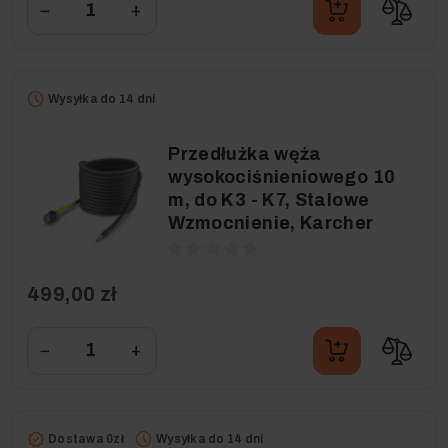
−
+
Wysyłka do 14 dni
Przedłużka węża
wysokociśnieniowego 10
m, do K3 - K7, Stalowe
Wzmocnienie, Karcher
499,00 zł
−
+
Dostawa 0zł
Wysyłka do 14 dni