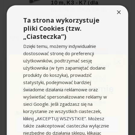
10 m, K3 - K7 (dla
pistoletu klasy Best)
×
Karcher
Ta strona wykorzystuje
pliki Cookies (tzw.
„Ciasteczka”)
399,00 zł
Dzięki temu, możemy indywidualnie
dostosować stronę do preferencji
−
+
użytkowników, podtrzymać sesję
Zapisz się,
a w prezencie otrzymasz
użytkownika (w tym zapamiętać dodane
produkty do koszyka), prowadzić
Kod rabatowy -5%
statystyki, podejmować bardziej
Wysyłka do 24h
na akcesoria i chemię
świadome działania reklamowe oraz
wyświetlać spersonalizowane reklamy w
Karcher PC 15 Wąż do
Kod nie łączy się z innymi promocjami.
sieci Google. Jeśli zgadzasz się na
czyszczenia rur,
korzystanie ze wszystkich ciasteczek,
kanalizacji z wymiennymi
Email
kliknij „AKCEPTUJ WSZYSTKIE”. Możesz
dyszami 15m do myjek K2
także zaakceptować ciasteczka wyłącznie
- K7
niezbędne do działania sklepu, klikając