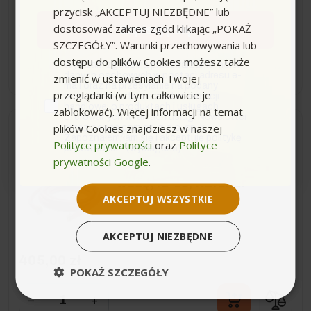
przycisk „AKCEPTUJ NIEZBĘDNE” lub
399,00 zł
dostosować zakres zgód klikając „POKAŻ
Zapisuję się
SZCZEGÓŁY”. Warunki przechowywania lub
dostępu do plików Cookies możesz także
zgoda
Wyrażam zgodę na przetwarzanie moich
−
+
danych osobowych w postaci adresu e-
zmienić w ustawieniach Twojej
mail oraz na przesyłanie na podany
przeglądarki (w tym całkowicie je
przeze mnie adres e-mail informacji
handlowej o produktach i usługach
zablokować). Więcej informacji na temat
oferowanych w ramach usługi Newsletter
plików Cookies znajdziesz w naszej
przez ocean.com sp. z o.o. sp. k.
Wysyłka do 14 dni
Zapoznałem/łam się i akceptuję politykę
Polityce prywatności
oraz
Polityce
prywatności. *(wymagane)
prywatności Google
.
Wąż doprowadzający
wodę, ID 13, Karcher
AKCEPTUJ WSZYSTKIE
AKCEPTUJ NIEZBĘDNE
405,00 zł
POKAŻ SZCZEGÓŁY
−
+