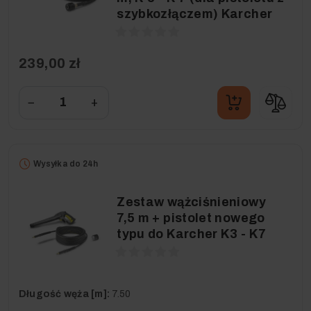
szybkozłączem) Karcher
239,00 zł
−
+
Wysyłka do 24h
Zestaw wążciśnieniowy
7,5 m + pistolet nowego
typu do Karcher K3 - K7
Długość węża [m]:
7.50