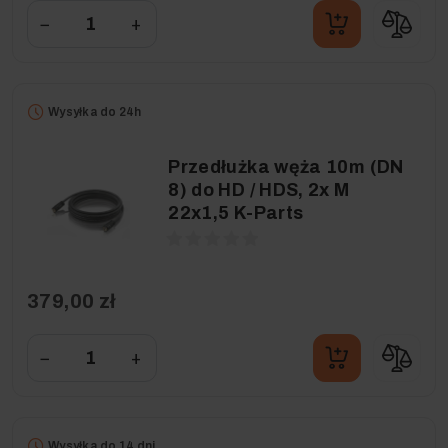
−
+
Wysyłka do 24h
Przedłużka węża 10m (DN
8) do HD / HDS, 2x M
22x1,5 K-Parts
379,00 zł
−
+
Wysyłka do 14 dni