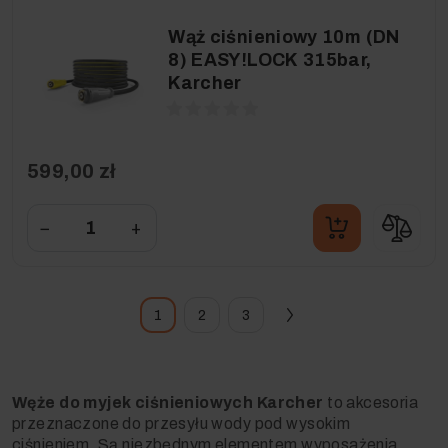
Wąż ciśnieniowy 10m (DN
8) EASY!LOCK 315bar,
Karcher
599,00 zł
−
+
1
2
3
Węże do myjek ciśnieniowych Karcher
to akcesoria
przeznaczone do przesyłu wody pod wysokim
ciśnieniem. Są niezbędnym elementem wyposażenia