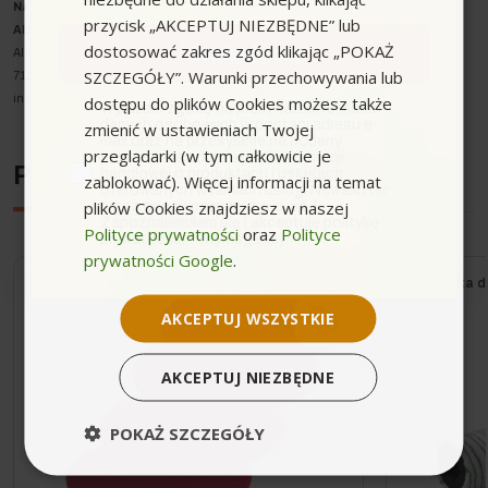
Nazwa producenta oraz o
soba odpowiedzialna w UE
:
przycisk „AKCEPTUJ NIEZBĘDNE” lub
Alfred Kärcher SE & Co. KG
dostosować zakres zgód klikając „POKAŻ
Zapisuję się
Alfred-Kärcher-Strasse 28-40
SZCZEGÓŁY”. Warunki przechowywania lub
71364 Winnenden
dostępu do plików Cookies możesz także
info@karcher.com
zgoda
Wyrażam zgodę na przetwarzanie moich
danych osobowych w postaci adresu e-
zmienić w ustawieniach Twojej
mail oraz na przesyłanie na podany
przeglądarki (w tym całkowicie je
przeze mnie adres e-mail informacji
Podobne urządzenia
handlowej o produktach i usługach
zablokować). Więcej informacji na temat
oferowanych w ramach usługi Newsletter
plików Cookies znajdziesz w naszej
przez ocean.com sp. z o.o. sp. k.
Zapoznałem/łam się i akceptuję politykę
Polityce prywatności
oraz
Polityce
prywatności. *(wymagane)
prywatności Google
.
Wysyłka do 24h
Wysyłka d
AKCEPTUJ WSZYSTKIE
AKCEPTUJ NIEZBĘDNE
POKAŻ SZCZEGÓŁY