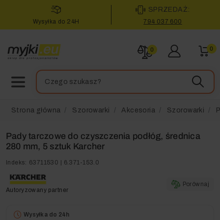
SPRZEDAŻ:
Wysyłka do 24H
794 037 600
0
0
Strona główna
Szorowarki
Akcesoria
Szorowarki
P
Pady tarczowe do czyszczenia podłóg, średnica
280 mm, 5 sztuk Karcher
Indeks:
63711530 | 6.371-153.0
Porównaj
Autoryzowany partner
Wysyłka do 24h