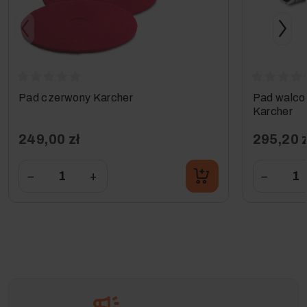
Pad czerwony Karcher
Pad walco
Karcher
249,00 zł
295,20 z
−
+
−