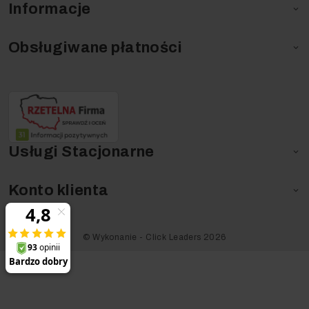
Informacje

Obsługiwane płatności

Usługi Stacjonarne

Konto klienta

©️ Wykonanie - Click Leaders 2026