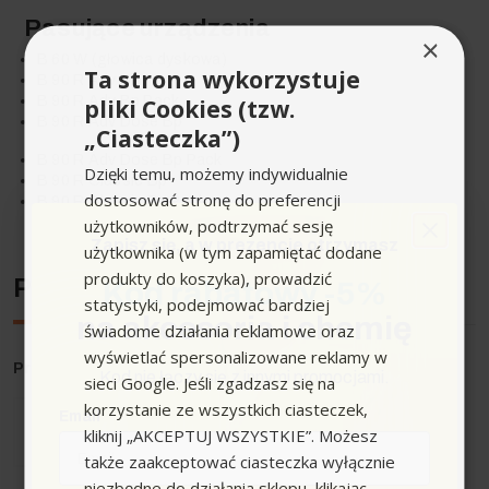
Pasujące urządzenia
×
B 60 W (głowica dyskowa)
Ta strona wykorzystuje
B 90 R Adv Bp
B 90 R Adv Bp Pack
pliki Cookies (tzw.
B 90 R Adv Dose Bp
„Ciasteczka”)
B 90 R Adv Dose Bp Pack
Dzięki temu, możemy indywidualnie
B 90 R Classic Bp
dostosować stronę do preferencji
B 90 R Classic Bp Pack
użytkowników, podtrzymać sesję
Zapisz się,
a w prezencie otrzymasz
użytkownika (w tym zapamiętać dodane
produkty do koszyka), prowadzić
Producent
Kod rabatowy -5%
statystyki, podejmować bardziej
na akcesoria i chemię
świadome działania reklamowe oraz
wyświetlać spersonalizowane reklamy w
Producent
: Karcher
Kod nie łączy się z innymi promocjami.
sieci Google. Jeśli zgadzasz się na
korzystanie ze wszystkich ciasteczek,
Email
kliknij „AKCEPTUJ WSZYSTKIE”. Możesz
także zaakceptować ciasteczka wyłącznie
niezbędne do działania sklepu, klikając