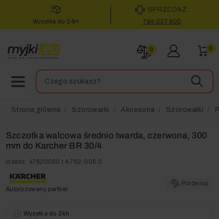
SPRZEDAŻ:
Wysyłka do 24H
794 037 600
0
0
Strona główna
Szorowarki
Akcesoria
Szorowarki
P
Szczotka walcowa średnio twarda, czerwona, 300
mm do Karcher BR 30/4
Indeks:
47620050 | 4.762-005.0
Porównaj
Autoryzowany partner
Wysyłka do 24h