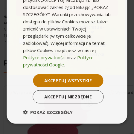
dostosować zakres zgód klikając „POKAŻ
Zapisuję się
SZCZEGÓŁY”. Warunki przechowywania lub
Nazwa producenta oraz o
soba odpowiedzialna w UE
:
dostępu do plików Cookies możesz także
zgoda
Wyrażam zgodę na przetwarzanie moich
Alfred Kärcher SE & Co. KG
danych osobowych w postaci adresu e-
zmienić w ustawieniach Twojej
Alfred-Kärcher-Strasse 28-40
mail oraz na przesyłanie na podany
przeglądarki (w tym całkowicie je
71364 Winnenden
przeze mnie adres e-mail informacji
handlowej o produktach i usługach
zablokować). Więcej informacji na temat
info@karcher.com
oferowanych w ramach usługi Newsletter
plików Cookies znajdziesz w naszej
przez ocean.com sp. z o.o. sp. k.
Zapoznałem/łam się i akceptuję politykę
Polityce prywatności
oraz
Polityce
prywatności. *(wymagane)
Podobne urządzenia
prywatności Google
.
AKCEPTUJ WSZYSTKIE
Wysyłka do 24h
Wysyłka d
AKCEPTUJ NIEZBĘDNE
POKAŻ SZCZEGÓŁY