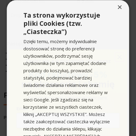
Grubość włosia
0,2 mm
×
Ta strona wykorzystuje
Długość włosia
11,5 mm
pliki Cookies (tzw.
„Ciasteczka”)
Dzięki temu, możemy indywidualnie
Pasujące urządzenia
dostosować stronę do preferencji
BR 30/4 C
użytkowników, podtrzymać sesję
BR 30/4 C + MF
Zapisz się,
a w prezencie otrzymasz
użytkownika (w tym zapamiętać dodane
BR 30/4 C Adv
produkty do koszyka), prowadzić
BR 30/4 C Bp Pack
Kod rabatowy -5%
statystyki, podejmować bardziej
na akcesoria i chemię
świadome działania reklamowe oraz
wyświetlać spersonalizowane reklamy w
Producent
Kod nie łączy się z innymi promocjami.
sieci Google. Jeśli zgadzasz się na
korzystanie ze wszystkich ciasteczek,
Email
kliknij „AKCEPTUJ WSZYSTKIE”. Możesz
Producent
: Karcher
także zaakceptować ciasteczka wyłącznie
niezbędne do działania sklepu, klikając
przycisk „AKCEPTUJ NIEZBĘDNE” lub