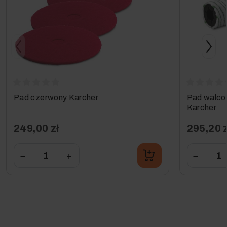
Pad czerwony Karcher
Pad walco
Karcher
249,00 zł
295,20 z
−
+
−