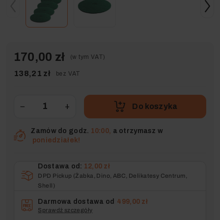
170,00 zł
(w tym VAT)
138,21 zł
bez VAT
−
+
Do koszyka
Zamów do godz.
10:00,
a otrzymasz w
poniedziałek!
Dostawa od:
12,00 zł
DPD Pickup (Żabka, Dino, ABC, Delikatesy Centrum,
Shell)
Darmowa dostawa od
499,00 zł
Sprawdź szczegóły