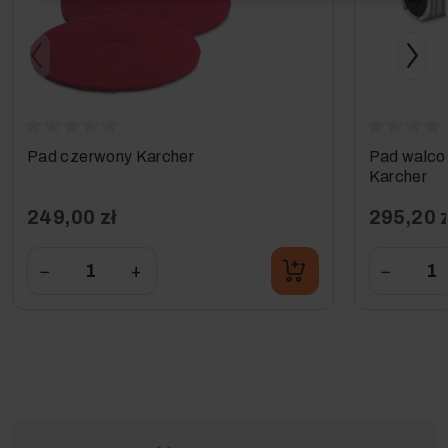
Pad czerwony Karcher
Pad walco
Karcher
249,00 zł
295,20 z
−
+
−