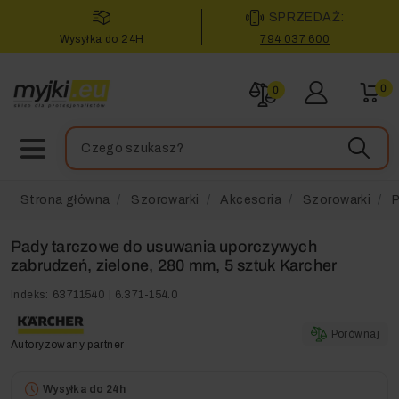
SPRZEDAŻ:
Wysyłka do 24H
794 037 600
0
0
Strona główna
Szorowarki
Akcesoria
Szorowarki
P
Pady tarczowe do usuwania uporczywych
zabrudzeń, zielone, 280 mm, 5 sztuk Karcher
Indeks:
63711540 | 6.371-154.0
Porównaj
Autoryzowany partner
Wysyłka do 24h