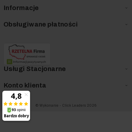
Informacje

Obsługiwane płatności

Usługi Stacjonarne

Konto klienta

©️ Wykonanie - Click Leaders 2026