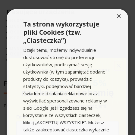
Pasujące urządzenia
×
B 60 W (głowica dyskowa)
Ta strona wykorzystuje
B 90 R Adv Bp
pliki Cookies (tzw.
B 90 R Adv Bp Pack
B 90 R Adv Dose Bp
„Ciasteczka”)
B 90 R Adv Dose Bp Pack
Dzięki temu, możemy indywidualnie
B 90 R Classic Bp
dostosować stronę do preferencji
B 90 R Classic Bp Pack
użytkowników, podtrzymać sesję
Zapisz się,
a w prezencie otrzymasz
użytkownika (w tym zapamiętać dodane
produkty do koszyka), prowadzić
Kod rabatowy -5%
Producent
statystyki, podejmować bardziej
na akcesoria i chemię
świadome działania reklamowe oraz
wyświetlać spersonalizowane reklamy w
Producent
: Karcher
Kod nie łączy się z innymi promocjami.
sieci Google. Jeśli zgadzasz się na
korzystanie ze wszystkich ciasteczek,
Email
kliknij „AKCEPTUJ WSZYSTKIE”. Możesz
także zaakceptować ciasteczka wyłącznie