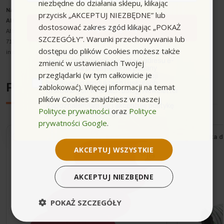
niezbędne do działania sklepu, klikając
Nazwa producenta oraz o
soba odpowiedzialna w UE
:
przycisk „AKCEPTUJ NIEZBĘDNE” lub
Alfred Kärcher SE & Co. KG
dostosować zakres zgód klikając „POKAŻ
Zapisuję się
Alfred-Kärcher-Strasse 28-40
SZCZEGÓŁY”. Warunki przechowywania lub
71364 Winnenden
dostępu do plików Cookies możesz także
zgoda
info@karcher.com
Wyrażam zgodę na przetwarzanie moich
danych osobowych w postaci adresu e-
zmienić w ustawieniach Twojej
mail oraz na przesyłanie na podany
przeglądarki (w tym całkowicie je
przeze mnie adres e-mail informacji
handlowej o produktach i usługach
Podobne urządzenia
zablokować). Więcej informacji na temat
oferowanych w ramach usługi Newsletter
plików Cookies znajdziesz w naszej
przez ocean.com sp. z o.o. sp. k.
Zapoznałem/łam się i akceptuję politykę
Polityce prywatności
oraz
Polityce
prywatności. *(wymagane)
prywatności Google
.
Wysyłka do 24h
Wysyłka d
AKCEPTUJ WSZYSTKIE
AKCEPTUJ NIEZBĘDNE
POKAŻ SZCZEGÓŁY