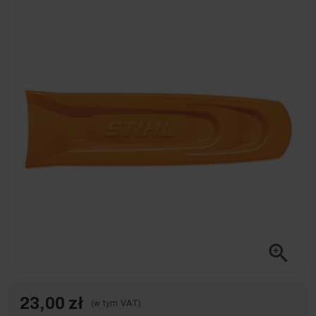
zoom_in
23,00 zł
(w tym VAT)