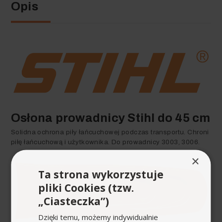
Opis
Osłona prowadnicy Stihl do 45 cm
Solidna ochrona piły łańcuchowej podczas transportu. Chroni
piłę łańcuchową i użytkownika. Do prowadnicy 3003, 3006.
×
Ta strona wykorzystuje
pliki Cookies (tzw.
„Ciasteczka”)
Dzięki temu, możemy indywidualnie