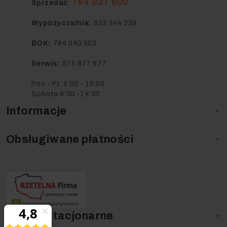
794 037 600
Sprzedaż:
Wypożyczalnia:
533 344 339
BOK:
794 040 903
Serwis:
575 877 677
Pon - Pt. 8:00 - 16:00
Sobota 9:00 -14:00
Informacje

Obsługiwane płatności

Usługi Stacjonarne
