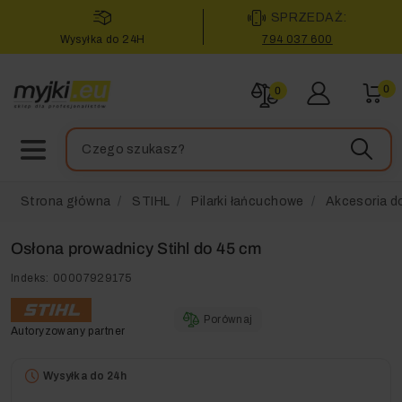
SPRZEDAŻ:
Wysyłka do 24H
794 037 600
0
0
Strona główna
STIHL
Pilarki łańcuchowe
Akcesoria do
Osłona prowadnicy Stihl do 45 cm
Indeks:
00007929175
Porównaj
Autoryzowany partner
Wysyłka do 24h