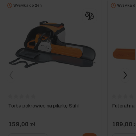
Wysyłka do 24h
Wysyłka d
Torba pokrowiec na pilarkę Stihl
Futerał na 
159,00 zł
189,00 z