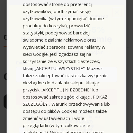
dostosować stronę do preferencji
użytkowników, podtrzymać sesję
Zapisz się,
a w prezencie otrzymasz
użytkownika (w tym zapamiętać dodane
produkty do koszyka), prowadzić
Kod rabatowy -5%
statystyki, podejmować bardziej
Opinie
na akcesoria i chemię
świadome działania reklamowe oraz
wyświetlać spersonalizowane reklamy w
Kod nie łączy się z innymi promocjami.
sieci Google. Jeśli zgadzasz się na
korzystanie ze wszystkich ciasteczek,
Email
kliknij „AKCEPTUJ WSZYSTKIE”. Możesz
0.0
/5
także zaakceptować ciasteczka wyłącznie
niezbędne do działania sklepu, klikając
przycisk „AKCEPTUJ NIEZBĘDNE” lub
dostosować zakres zgód klikając „POKAŻ
Zapisuję się
Napisz opinię
SZCZEGÓŁY”. Warunki przechowywania lub
dostępu do plików Cookies możesz także
zgoda
Wyrażam zgodę na przetwarzanie moich
danych osobowych w postaci adresu e-
zmienić w ustawieniach Twojej
mail oraz na przesyłanie na podany
przeglądarki (w tym całkowicie je
przeze mnie adres e-mail informacji
handlowej o produktach i usługach
zablokować). Więcej informacji na temat