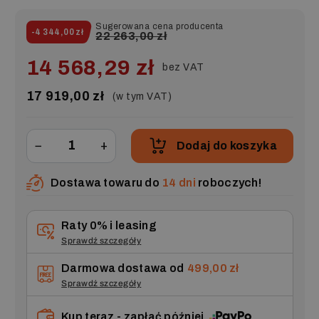
Sugerowana cena producenta
-4 344,00 zł
22 263,00 zł
14 568,29 zł
bez VAT
17 919,00 zł
(w tym VAT)
−
+
Dodaj do koszyka
Dostawa towaru do
14 dni
roboczych!
Raty 0% i leasing
Sprawdź szczegóły
Darmowa dostawa od
499,00 zł
Sprawdź szczegóły
Kup teraz - zapłać później