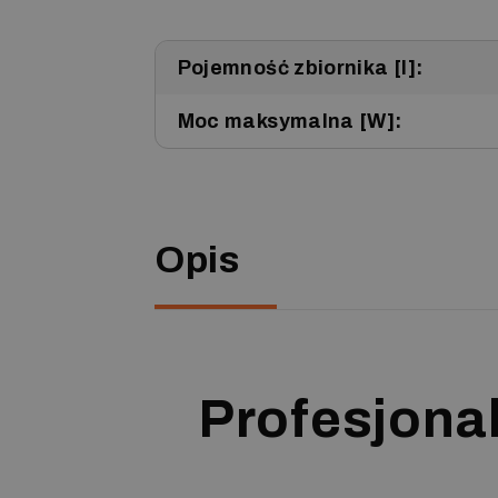
Pojemność zbiornika [l]:
Moc maksymalna [W]:
Opis
Profesjona