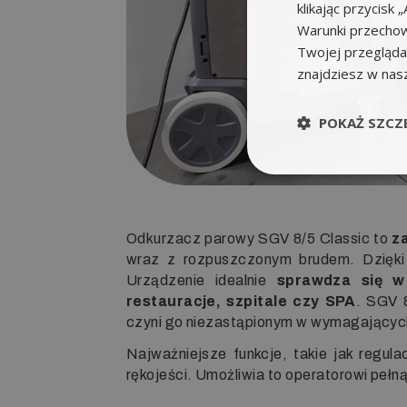
klikając przycis
Warunki przechow
Twojej przeglądar
znajdziesz w nas
POKAŻ SZCZ
Odkurzacz parowy SGV 8/5 Classic to
z
wraz z rozpuszczonym brudem. Dzięki t
Urządzenie idealnie
sprawdza się w 
restauracje, szpitale czy SPA
. SGV 
czyni go niezastąpionym w wymagającyc
Najważniejsze funkcje, takie jak regul
rękojeści. Umożliwia to operatorowi peł