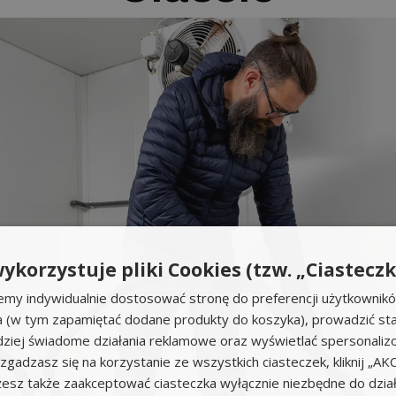
ykorzystuje pliki Cookies (tzw. „Ciasteczk
emy indywidualnie dostosować stronę do preferencji użytkownik
a (w tym zapamiętać dodane produkty do koszyka), prowadzić sta
iej świadome działania reklamowe oraz wyświetlać spersonali
li zgadzasz się na korzystanie ze wszystkich ciasteczek, kliknij „A
sz także zaakceptować ciasteczka wyłącznie niezbędne do działa