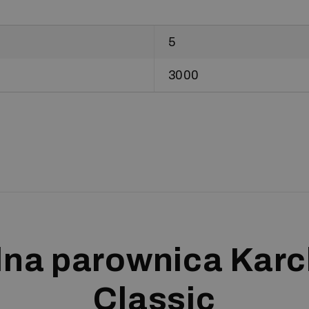
5
3000
lna parownica Karc
Classic