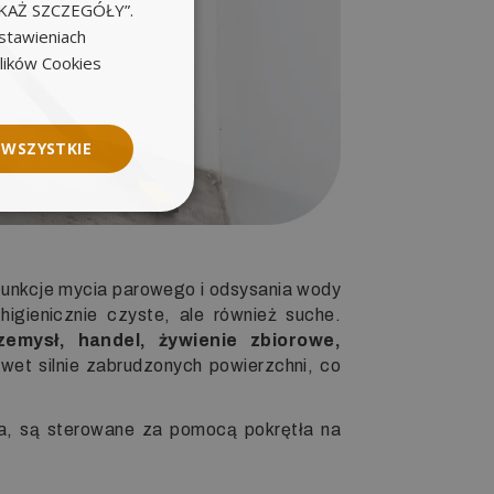
POKAŻ SZCZEGÓŁY”.
stawieniach
plików Cookies
 WSZYSTKIE
 funkcje mycia parowego i odsysania wody
igienicznie czyste, ale również suche.
emysł, handel, żywienie zbiorowe,
wet silnie zabrudzonych powierzchni, co
nia, są sterowane za pomocą pokrętła na