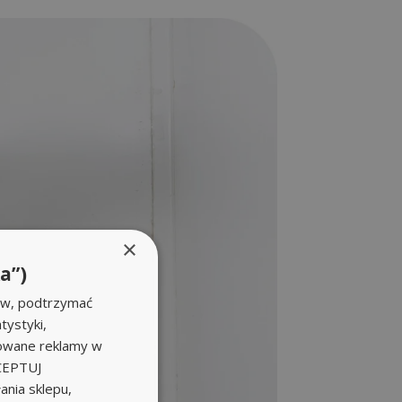
×
a”)
ów, podtrzymać
tystyki,
zowane reklamy w
KCEPTUJ
nia sklepu,