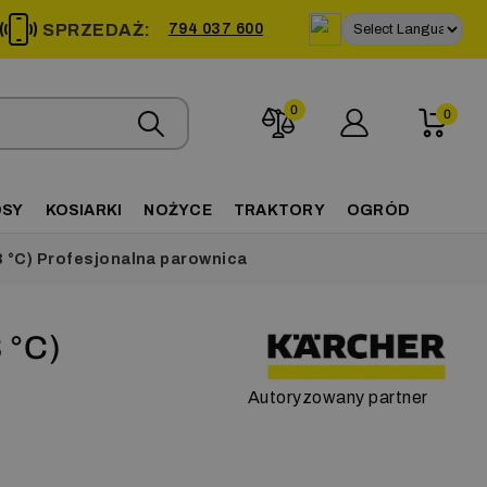
SPRZEDAŻ:
794 037 600
0
0
OSY
KOSIARKI
NOŻYCE
TRAKTORY
OGRÓD
3 °C) Profesjonalna parownica
 °C)
Autoryzowany partner