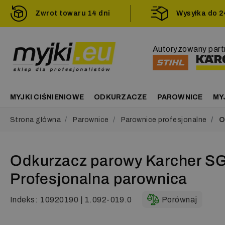
Zwrot towaru 14 dni
Wysyłka do 
Autoryzowany part
MYJKI CIŚNIENIOWE
ODKURZACZE
PAROWNICE
MY
Strona główna
Parownice
Parownice profesjonalne
Od
Odkurzacz parowy Karcher SGV 
Profesjonalna parownica
Indeks:
10920190 | 1.092-019.0
Porównaj