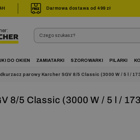
24H
Darmowa dostawa od 499 zł
ner:
JKI DO OKIEN
ZAMIATARKI
SZOROWARKI
PILARKI
K
kurzacz parowy Karcher SGV 8/5 Classic (3000 W / 5 l / 17
8/5 Classic (3000 W / 5 l / 173