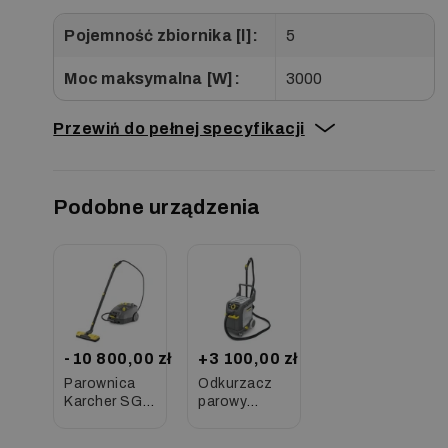
Pojemność zbiornika [l]:
5
Moc maksymalna [W]:
3000
Przewiń do pełnej specyfikacji
Podobne urządzenia
-10 800,00 zł
+3 100,00 zł
Parownica
Odkurzacz
Karcher SG
parowy
4/4 (2300 W /
Karcher SGV
4 l / 4 bar)
8/5 (3000 W /