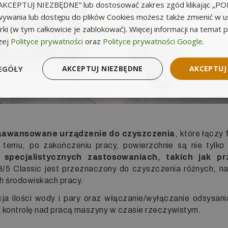
k „AKCEPTUJ NIEZBĘDNE” lub dostosować zakres zgód klikając „
ywania lub dostępu do plików Cookies możesz także zmienić w u
ki (w tym całkowicie je zablokować). Więcej informacji na temat 
zej
Polityce prywatności
oraz
Polityce prywatności Google
.
EGÓŁY
AKCEPTUJ NIEZBĘDNE
AKCEPTUJ
aawansowane urządzenie do czyszczenia
, które łączy
emu, po zakończeniu pracy, powierzchnie są nie tylko h
specjalistycznych zastosowaniach, takich jak prz
8/5 Classic jest przeznaczony do czyszczenia różnych, na
h środowiskach pracy.
acja ilości wody i pary oraz włączanie/wyłączanie odsysa
ną kontrolę nad pracą maszyny w czasie rzeczywistym.