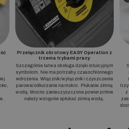
ość
Przełącznik obrotowy EASY Operation z
trzema trybami pracy
,
Szczególnie łatwa obsługa dzięki intuicyjnym
symbolom. Nie ma potrzeby czasochłonnego
iej
wdrożenia. Włącznik/wyłącznik i czyszczenie
bko,
parowe/odkurzanie na mokro. Płukanie zimną
trzy
wodą: Mocno zanieczyszczone powierzchnie
z
e.
należy wstępnie spłukać zimną wodą.
zas
dos