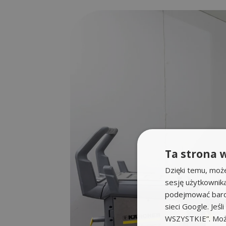
Ta strona w
Dzięki temu, moż
sesję użytkownik
podejmować bardz
sieci Google. Jeś
WSZYSTKIE”. Może