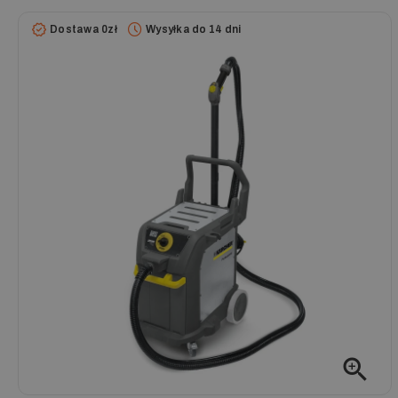
Dostawa 0zł
Wysyłka do 14 dni
zoom_in