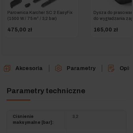
Parownica Karcher SC 2 EasyFix
Dysza do prasowa
(1500 W / 75 m² / 3,2 bar)
do wygładzania za
ubraniach do parow
475,00 zł
165,00 zł
SC 1,2,3,4,5
Akcesoria
Parametry
Opis
Parametry techniczne
Ciśnienie
3,2
maksymalne [bar]: