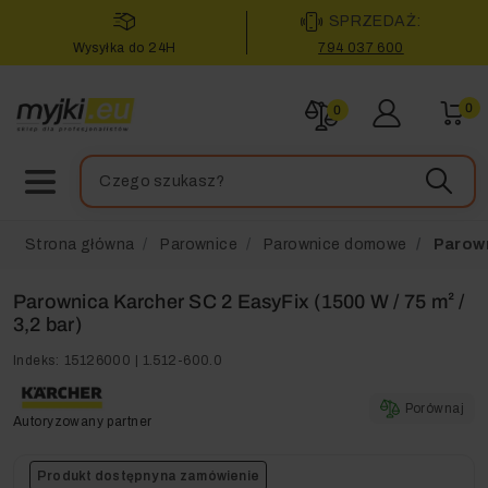
SPRZEDAŻ:
Wysyłka do 24H
794 037 600
0
0
Strona główna
Parownice
Parownice domowe
Parowni
Parownica Karcher SC 2 EasyFix (1500 W / 75 m² /
3,2 bar)
Indeks:
15126000 | 1.512-600.0
Porównaj
Autoryzowany partner
Produkt dostępny na zamówienie