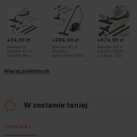
+24,00 zł
+284,00 zł
+574,00 zł
Parownica
Karcher SC 3
Karcher SC 4
Karcher SC 2
EasyFix
EasyFix (2000 W
EasyFix Plus
Go!Further (1900
/ 3,5 bar / 100
(1500 W / 75 m² /
W / 3,5 bar / 75
m²) Myjka
3,2 bar)
m²) Parownica
parowa,
uniwersalna
Parownica
Więcej podobnych
W zestawie taniej
Zestaw #1