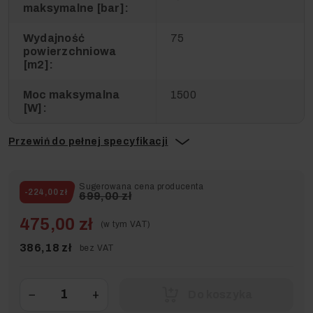
maksymalne [bar]:
Wydajność
75
powierzchniowa
[m2]:
Moc maksymalna
1500
[W]:
Przewiń do pełnej specyfikacji
Sugerowana cena producenta
-224,00 zł
699,00 zł
475,00 zł
(w tym VAT)
386,18 zł
bez VAT
−
+
Do koszyka