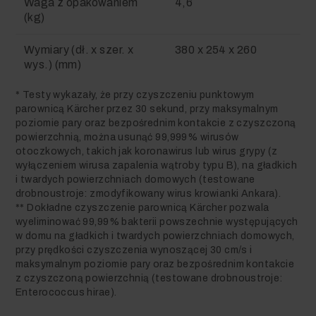
Waga z opakowaniem
4,6
(kg)
Wymiary (dł. x szer. x
380 x 254 x 260
wys.) (mm)
* Testy wykazały, że przy czyszczeniu punktowym
parownicą Kärcher przez 30 sekund, przy maksymalnym
poziomie pary oraz bezpośrednim kontakcie z czyszczoną
powierzchnią, można usunąć 99,999% wirusów
otoczkowych, takich jak koronawirus lub wirus grypy (z
wyłączeniem wirusa zapalenia wątroby typu B), na gładkich
i twardych powierzchniach domowych (testowane
drobnoustroje: zmodyfikowany wirus krowianki Ankara).
** Dokładne czyszczenie parownicą Kärcher pozwala
wyeliminować 99,99% bakterii powszechnie występujących
w domu na gładkich i twardych powierzchniach domowych,
przy prędkości czyszczenia wynoszącej 30 cm/s i
maksymalnym poziomie pary oraz bezpośrednim kontakcie
z czyszczoną powierzchnią (testowane drobnoustroje:
Enterococcus hirae).