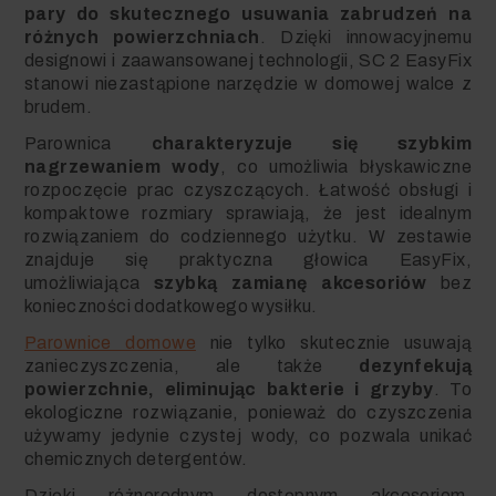
pary do skutecznego usuwania zabrudzeń na
różnych powierzchniach
. Dzięki innowacyjnemu
designowi i zaawansowanej technologii, SC 2 EasyFix
stanowi niezastąpione narzędzie w domowej walce z
brudem.
Parownica
charakteryzuje się szybkim
nagrzewaniem wody
, co umożliwia błyskawiczne
rozpoczęcie prac czyszczących. Łatwość obsługi i
kompaktowe rozmiary sprawiają, że jest idealnym
rozwiązaniem do codziennego użytku. W zestawie
znajduje się praktyczna głowica EasyFix,
umożliwiająca
szybką zamianę akcesoriów
bez
konieczności dodatkowego wysiłku.
Parownice domowe
nie tylko skutecznie usuwają
zanieczyszczenia, ale także
dezynfekują
powierzchnie, eliminując bakterie i grzyby
. To
ekologiczne rozwiązanie, ponieważ do czyszczenia
używamy jedynie czystej wody, co pozwala unikać
chemicznych detergentów.
Dzięki różnorodnym dostępnym akcesoriom,