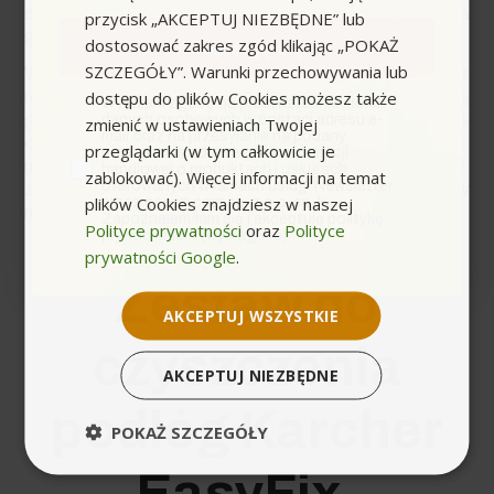
czyszczenia
bez długotrwałego oczekiwania na
przycisk „AKCEPTUJ NIEZBĘDNE” lub
gotowanie się wody.
dostosować zakres zgód klikając „POKAŻ
Zapisuję się
SZCZEGÓŁY”. Warunki przechowywania lub
Wydajność parownicy jest również wspierana przez
dostępu do plików Cookies możesz także
różnorodne dostępne akcesoria, w tym specjalną
zgoda
Wyrażam zgodę na przetwarzanie moich
głowicę EasyFix, co ułatwia i przyspiesza proces
danych osobowych w postaci adresu e-
zmienić w ustawieniach Twojej
mail oraz na przesyłanie na podany
czyszczenia różnych powierzchni. Dzięki temu
przeglądarki (w tym całkowicie je
przeze mnie adres e-mail informacji
urządzenie jest wszechstronne i efektywne w różnych
handlowej o produktach i usługach
zablokować). Więcej informacji na temat
oferowanych w ramach usługi Newsletter
zadaniach czyszczących, od podłóg po meble czy
plików Cookies znajdziesz w naszej
przez ocean.com sp. z o.o. sp. k.
nawet okna.
Zapoznałem/łam się i akceptuję politykę
Polityce prywatności
oraz
Polityce
prywatności. *(wymagane)
prywatności Google
.
Zestaw do
AKCEPTUJ WSZYSTKIE
czyszczenia
AKCEPTUJ NIEZBĘDNE
podłóg Karcher
POKAŻ SZCZEGÓŁY
EasyFix.