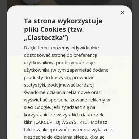
×
Ta strona wykorzystuje
pliki Cookies (tzw.
„Ciasteczka”)
Parownica Karcher SC 2 EasyFix
charakteryzuje się
Dzięki temu, możemy indywidualnie
imponującą mocą 1500 W i efektywnością w
dostosować stronę do preferencji
usuwaniu zabrudzeń
. Jej moc wynika głównie z
wysokiego ciśnienia pary, które może osiągnąć 3,2 bar,
użytkowników, podtrzymać sesję
co pozwala skutecznie rozprawiać się z różnorodnymi
Zapisz się,
a w prezencie otrzymasz
użytkownika (w tym zapamiętać dodane
rodzajami brudu. Dzięki temu, nawet trudne do
produkty do koszyka), prowadzić
Kod rabatowy -5%
usunięcia plamy, tłuste zabrudzenia czy osadzające
statystyki, podejmować bardziej
się naloty są
skutecznie usuwane z powierzchni
na akcesoria i chemię
świadome działania reklamowe oraz
do 75 m² na jednym zbiorniku
.
wyświetlać spersonalizowane reklamy w
Dodatkowo, parownica Karcher SC 2 EasyFix jest
Kod nie łączy się z innymi promocjami.
sieci Google. Jeśli zgadzasz się na
szybko nagrzewająca się, co umożliwia szybki start i
korzystanie ze wszystkich ciasteczek,
natychmiastowe przystąpienie do prac czyszczących.
Email
kliknij „AKCEPTUJ WSZYSTKIE”. Możesz
To istotna cecha, zwłaszcza w przypadku
także zaakceptować ciasteczka wyłącznie
zastosowań domowych, gdzie użytkownik chce mieć
niezbędne do działania sklepu, klikając
możliwość błyskawicznego rozpoczęcia