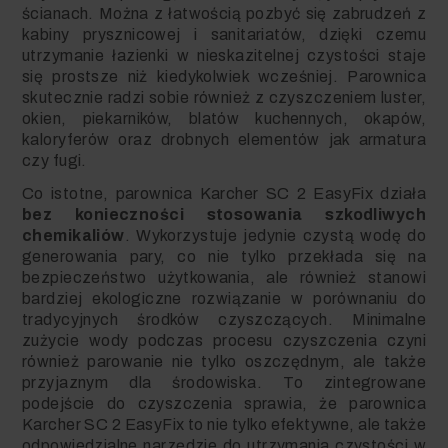
ścianach. Można z łatwością pozbyć się zabrudzeń z
kabiny prysznicowej i sanitariatów, dzięki czemu
utrzymanie łazienki w nieskazitelnej czystości staje
się prostsze niż kiedykolwiek wcześniej. Parownica
skutecznie radzi sobie również z czyszczeniem luster,
okien, piekarników, blatów kuchennych, okapów,
kaloryferów oraz drobnych elementów jak armatura
czy fugi.
Co istotne, parownica Karcher SC 2 EasyFix działa
bez konieczności stosowania szkodliwych
chemikaliów
. Wykorzystuje jedynie czystą wodę do
generowania pary, co nie tylko przekłada się na
bezpieczeństwo użytkowania, ale również stanowi
bardziej ekologiczne rozwiązanie w porównaniu do
tradycyjnych środków czyszczących. Minimalne
zużycie wody podczas procesu czyszczenia czyni
również parowanie nie tylko oszczędnym, ale także
przyjaznym dla środowiska. To zintegrowane
podejście do czyszczenia sprawia, że parownica
Karcher SC 2 EasyFix to nie tylko efektywne, ale także
odpowiedzialne narzędzie do utrzymania czystości w