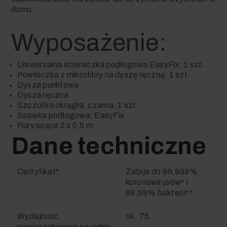
domu.
Wyposażenie:
Uniwersalna ściereczka podłogowa
EasyFix
: 1 szt.
Powłoczka z mikrofibry na dyszę ręczną: 1 szt.
Dysza punktowa
Dysza ręczna
Szczotka okrągła, czarna: 1 szt.
Ssawka podłogowa:
EasyFix
Rury ssące 2 x 0,5 m
Dane techniczne
Certyfikat*
Zabija do 99,999%
koronawirusów* i
99,99% bakterii**
Wydajność
ok. 75
powierzchniowa na jedno