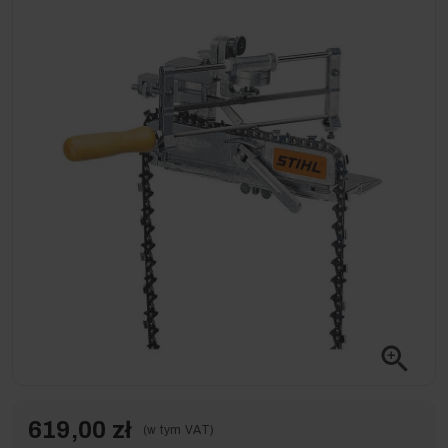
zoom_in
619,00 zł
(w tym VAT)