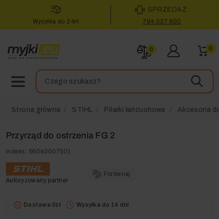
SPRZEDAŻ:
Wysyłka do 24H
794 037 600
0
0
Strona główna
STIHL
Pilarki łańcuchowe
Akcesoria do
Przyrząd do ostrzenia FG 2
Indeks:
56040007501
Porównaj
Autoryzowany partner
Dostawa 0zł
Wysyłka do 14 dni