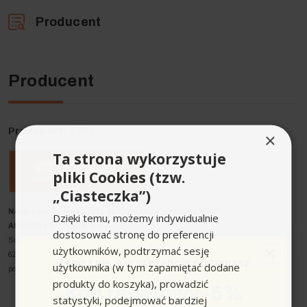
Producent
Producent
Producent
: STIHL
×
Ta strona wykorzystuje
pliki Cookies (tzw.
„Ciasteczka”)
Nazwa producenta oraz osoba odpowiedzialna w UE:
Dzięki temu, możemy indywidualnie
ANDREAS STIHL Sp. z o.o.
dostosować stronę do preferencji
Sady, ul. Poznańska 16
użytkowników, podtrzymać sesję
62-080 Tarnowo Podgórne
Zapisz się,
a w prezencie otrzymasz
użytkownika (w tym zapamiętać dodane
poczta@stihl.pl
produkty do koszyka), prowadzić
Kod rabatowy -5%
statystyki, podejmować bardziej