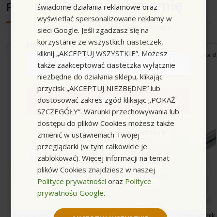
na akcesoria i chemię
Podobne urządzenia
świadome działania reklamowe oraz
wyświetlać spersonalizowane reklamy w
Kod nie łączy się z innymi promocjami.
sieci Google. Jeśli zgadzasz się na
korzystanie ze wszystkich ciasteczek,
Email
kliknij „AKCEPTUJ WSZYSTKIE”. Możesz
Wysyłka do 24h
Wysyłka d
także zaakceptować ciasteczka wyłącznie
niezbędne do działania sklepu, klikając
przycisk „AKCEPTUJ NIEZBĘDNE” lub
dostosować zakres zgód klikając „POKAŻ
Zapisuję się
SZCZEGÓŁY”. Warunki przechowywania lub
dostępu do plików Cookies możesz także
zgoda
Wyrażam zgodę na przetwarzanie moich
danych osobowych w postaci adresu e-
zmienić w ustawieniach Twojej
mail oraz na przesyłanie na podany
przeglądarki (w tym całkowicie je
przeze mnie adres e-mail informacji
handlowej o produktach i usługach
zablokować). Więcej informacji na temat
oferowanych w ramach usługi Newsletter
plików Cookies znajdziesz w naszej
przez ocean.com sp. z o.o. sp. k.
Zapoznałem/łam się i akceptuję politykę
Polityce prywatności
oraz
Polityce
prywatności. *(wymagane)
prywatności Google
.
Prowadnik z pilnikiem okrągłym (do pił
Prowadnik 